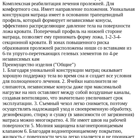
Комплексная реабилитация лечения пролежней. Для
комфортного сна. Имеет направление положения. Уникальная
конструкция матраца имеет в основании трапецевидный
профиль, который формирует независимые конусы,
эффективно распределяющие давление тела на поверхности
ложа кровати. Поперечный профиль на нижней стороне
матраца, позволяет ему принимать форму ложа, 1-2-3-4-
секционной кровати. В зонах повышенного риска
образования пролежней расположены ниши со вставками из
6-ти упруго-перетекающих гелевых элементов по 4-ре
независимых кам
Преимущество изделия ("Общие")
1. Благодаря уникальной конструкции матрац оказывает
хорошую поддержку тела во время сна и создает все условия
для полноценного лечения. 2. Ячейки наполнителя не
слипаются, независимые конусы даже при максимальой
нагрузке на них оставляют между собой воздушные каналы,
создавая вентиляцию, что значительно увеличивает срок
эксплуатации. 3. Съемный чехол легко снимается, поэтому
осуществлять надлежащий уход и своевременную обработку,
дезинфекцию, стирку и сушку (в зависимости от загрязнения)
матраса можно многократно. 4. Не имеет швов на рабочей
поверхности 5. Молния защищена влагонепроницаемым
клапаном 6. Благодаря водонепроницаемому покрытию,
жидкость с поверхности чехла легко удаляется и не проникает