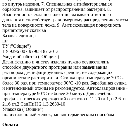
во внутрь изделия. 7. Специальная антибактериальная
обработка, защищает от распространения бактерий. 8.
Эластичность чехла позволяет не вызывает ответного
давления и способствует равномерному распределению массы
тела на поверхности ложа. 9. Антискользящая поверхность
препятствует скатыва
Базовая единица
шт
ТУ ("Общие")
ТУ 9396-007-97965187-2013
Уход и обработка ("Общие")
Дезинфекцию и чистку изделия нужно осуществлять
способом двукратного протирания или замачивания
раствором дезинфицирующих средств, не содержащих
органические растворители. Стирка при температуре 30°С -
более 30 раз, при температуре 90°С -10 раз. Барабанная сушка
и интенсивный отжим не рекомендуется. Автоклавирование -
при температуре 90°С не более 30 минут. Для лечебно-
профилактических учреждений согласно п.11.20 гл.1, п.2.6. и
2.16 гл.2 СанПиН 2.1.3.2630-10
Упаковка ("Общие")
полиэтиленовый мешок, запаян термическим способом
Оплата