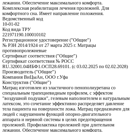
лежании. Обеспечение максимального комфорта.
Комплексная реабилитация лечения пролежней. Для
комфортного сна. Имеет направление положения.
Ведомственный код
10-01-02
Код вида ТРУ
221971190.100010102
Регистрационное удостоверение ("Общие")
№ РЗН 2014/1924 от 27 марта 2025 г. Матрацы
противопролежневые
Сертификат соответствия ("Общие")
Сертификат соответствия № РОСС
RU.32001.04ИБФ1.ОСП28.69101. (с 03.02.2025 по 02.02.2028)
Производитель ("Общие")
Компания ВиЦыАн, ООО г.Уфа
Конструктив ("Общие")
Матрац изготовлен из эластичного пенополиуретана со
специальным трапециевидным профилем, с эффектом
"воздушной подушки", гелевым наполнителем и натуральным
латексом, это сочетание эффективно распределяет давление
тела пациента на поверхности ложа. Матрац предназначен для
людей с нарушением функций опорно-двигательного
аппарата и нервной системы в целях предотвращения
пролежней. Профилактика пролежней при длительном
лежании. Обеспечение максимального комфорта.