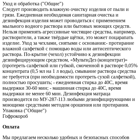
Уход и обработка ("Общие")
Следует производить влажную очистку изделия от пыли и
грязи. Ежедневная необходимая санитарная очистка и
дезинфекция изделия может проводиться с применением
мыльного водного раствора или бытовых моющих средств.
Нельзя применять агрессивные чистящие средства, например,
растворители, а также твёрдые щётки, это может поцарапать
изделие. Уход за чехлами, снятыми с основания:- протирание
влажной салфеткой с помощью воды или антисептического
раствора. По-крытие (чехол) устойчиво к дезинфекции
дезинфицирующим средством, «МультиДез (концентрат)»
(протереть салфеткой или губкой, смоченной в растворе 0,05%
концентрата (0,5 мл на 1 л воды), смывание раствора средства
не требуется (при необходимости протереть сухой салфеткой),
полностью просушить; - ежедневная стирка до 40С, время
выдержки 30-60 мин; - машинная стирка до 40С, время
выдержки не менее 60 мин. Дезинфекция матраца
производится по МУ‐287‐113 любыми дезинфицирующими и
моющими средствами методом орошения или протирания.
Упаковка ("Общие")
Гофрокороб
Оплата
Мы предлагаем несколько удобных и безопасных способов