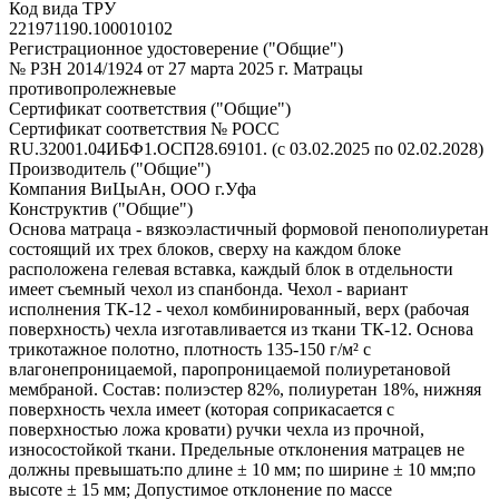
Код вида ТРУ
221971190.100010102
Регистрационное удостоверение ("Общие")
№ РЗН 2014/1924 от 27 марта 2025 г. Матрацы
противопролежневые
Сертификат соответствия ("Общие")
Сертификат соответствия № РОСС
RU.32001.04ИБФ1.ОСП28.69101. (с 03.02.2025 по 02.02.2028)
Производитель ("Общие")
Компания ВиЦыАн, ООО г.Уфа
Конструктив ("Общие")
Основа матраца - вязкоэластичный формовой пенополиуретан
состоящий их трех блоков, сверху на каждом блоке
расположена гелевая вставка, каждый блок в отдельности
имеет съемный чехол из спанбонда. Чехол - вариант
исполнения ТК-12 - чехол комбинированный, верх (рабочая
поверхность) чехла изготавливается из ткани ТК-12. Основа
трикотажное полотно, плотность 135-150 г/м² с
влагонепроницаемой, паропроницаемой полиуретановой
мембраной. Состав: полиэстер 82%, полиуретан 18%, нижняя
поверхность чехла имеет (которая соприкасается с
поверхностью ложа кровати) ручки чехла из прочной,
износостойкой ткани. Предельные отклонения матрацев не
должны превышать:по длине ± 10 мм; по ширине ± 10 мм;по
высоте ± 15 мм; Допустимое отклонение по массе