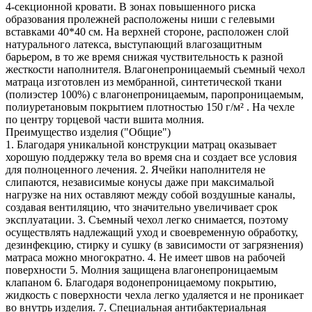
4-секционной кровати. В зонах повышенного риска
образования пролежней расположены ниши с гелевыми
вставками 40*40 см. На верхней стороне, расположен слой
натурального латекса, выступающий влагозащитным
барьером, в то же время снижая чуствительность к разной
жесткости наполнителя. Влагонепроницаемый съемный чехол
матраца изготовлен из мембранной, синтетической ткани
(полиэстер 100%) с влагонепроницаемым, паропроницаемым,
полиуретановым покрытием плотностью 150 г/м² . На чехле
по центру торцевой части вшита молния.
Преимущество изделия ("Общие")
1. Благодаря уникальной конструкции матрац оказывает
хорошую поддержку тела во время сна и создает все условия
для полноценного лечения. 2. Ячейки наполнителя не
слипаются, независимые конусы даже при максимальой
нагрузке на них оставляют между собой воздушные каналы,
создавая вентиляцию, что значительно увеличивает срок
эксплуатации. 3. Съемный чехол легко снимается, поэтому
осуществлять надлежащий уход и своевременную обработку,
дезинфекцию, стирку и сушку (в зависимости от загрязнения)
матраса можно многократно. 4. Не имеет швов на рабочей
поверхности 5. Молния защищена влагонепроницаемым
клапаном 6. Благодаря водонепроницаемому покрытию,
жидкость с поверхности чехла легко удаляется и не проникает
во внутрь изделия. 7. Специальная антибактериальная