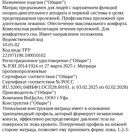
Назначение изделия ("Общие")
Матрац предназначен для людей с нарушением функций
опорно-двигательного аппарата и нервной системы в целях
предотвращения пролежней. Профилактика пролежней при
длительном лежании. Обеспечение максимального комфорта.
Комплексная реабилитация лечения пролежней. Для
комфортного сна. Имеет направление положения.
Ведомственный код
10-01-02
Код вида ТРУ
221971190.100010102
Регистрационное удостоверение ("Общие")
№ РЗН 2014/1924 от 27 марта 2025 г. Матрацы
противопролежневые
Сертификат соответствия ("Общие")
Сертификат соответствия № РОСС
RU.32001.04ИБФ1.ОСП28.69101. (с 03.02.2025 по 02.02.2028)
Производитель ("Общие")
Компания ВиЦыАн, ООО г.Уфа
Конструктив ("Общие")
Уникальная конструкция матраца имеет в основании
трапецевидный профиль, который формирует независимые
конусы, эффективно распределяющие давление тела на
поверхности ложа кровати. Поперечный профиль на нижней
стороне матраца, позволяет ему принимать форму ложа, 1-2-3-