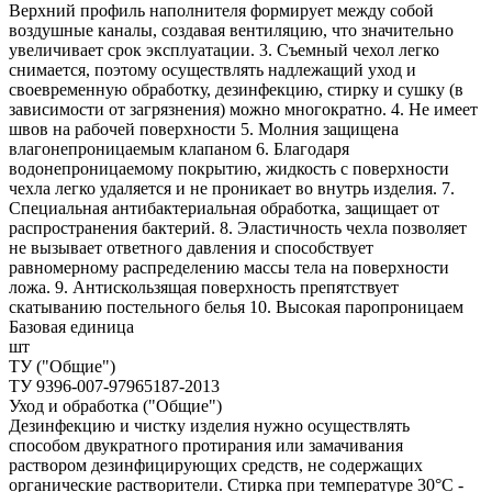
Верхний профиль наполнителя формирует между собой
воздушные каналы, создавая вентиляцию, что значительно
увеличивает срок эксплуатации. 3. Съемный чехол легко
снимается, поэтому осуществлять надлежащий уход и
своевременную обработку, дезинфекцию, стирку и сушку (в
зависимости от загрязнения) можно многократно. 4. Не имеет
швов на рабочей поверхности 5. Молния защищена
влагонепроницаемым клапаном 6. Благодаря
водонепроницаемому покрытию, жидкость с поверхности
чехла легко удаляется и не проникает во внутрь изделия. 7.
Специальная антибактериальная обработка, защищает от
распространения бактерий. 8. Эластичность чехла позволяет
не вызывает ответного давления и способствует
равномерному распределению массы тела на поверхности
ложа. 9. Антискользящая поверхность препятствует
скатыванию постельного белья 10. Высокая паропроницаем
Базовая единица
шт
ТУ ("Общие")
ТУ 9396-007-97965187-2013
Уход и обработка ("Общие")
Дезинфекцию и чистку изделия нужно осуществлять
способом двукратного протирания или замачивания
раствором дезинфицирующих средств, не содержащих
органические растворители. Стирка при температуре 30°С -