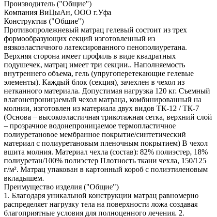
Производитель ("Общие")
Компания ВиЦыАн, ООО г.Уфа
Конструктив ("Общие")
Противопролежневый матрац гелевый состоит из трех
формообразующих секций изготовленный из
вязкоэластичного латексированного пенополиуретана.
Верхняя сторона имеет профиль в виде квадратных
подушечек, матрац имеет три секции.. Наполняемость
внутреннего объема, гель (упругоперетекающие гелевые
элементы). Каждый блок (секция), зачехлен в чехол из
нетканного материала. Допустимая нагрузка 120 кг. Съемный
влагонепроницаемый чехол матраца, комбинированный на
молнии, изготовлен из материала двух видов ТК-12 / ТК-7
(Основа – высокоэластичная трикотажная сетка, верхний слой
– прозрачное водонепроницаемое термопластичное
полиуретановое мембранное покрытие/синтетический
материал с полиуретановым пленочным покрытием) В чехол
вшита молния. Материал чехла (состав): 82% полиэстер, 18%
полиуретан/100% полиэстер Плотность ткани чехла, 150/125
г/м². Матрац упакован в картонный короб с полиэтиленовым
вкладышем.
Преимущество изделия ("Общие")
1. Благодаря уникальной конструкции матрац равномерно
распределяет нагрузку тела на поверхности ложа создавая
благоприятные условия для полноценного лечения. 2.