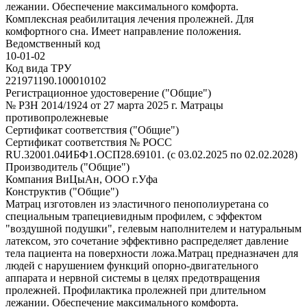
лежании. Обеспечение максимального комфорта.
Комплексная реабилитация лечения пролежней. Для
комфортного сна. Имеет направление положения.
Ведомственный код
10-01-02
Код вида ТРУ
221971190.100010102
Регистрационное удостоверение ("Общие")
№ РЗН 2014/1924 от 27 марта 2025 г. Матрацы
противопролежневые
Сертификат соответствия ("Общие")
Сертификат соответствия № РОСС
RU.32001.04ИБФ1.ОСП28.69101. (с 03.02.2025 по 02.02.2028)
Производитель ("Общие")
Компания ВиЦыАн, ООО г.Уфа
Конструктив ("Общие")
Матрац изготовлен из эластичного пенополиуретана со
специальным трапециевидным профилем, с эффектом
"воздушной подушки", гелевым наполнителем и натуральным
латексом, это сочетание эффективно распределяет давление
тела пациента на поверхности ложа.Матрац предназначен для
людей с нарушением функций опорно-двигательного
аппарата и нервной системы в целях предотвращения
пролежней. Профилактика пролежней при длительном
лежании. Обеспечение максимального комфорта.