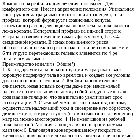
Комплексная реабилитация лечения пролежней. Для
комфортного сна. Имеет направление положения. Уникальная
конструкция матраца имеет в основании трапецевидный
профиль, который формирует независимые конусы,
эффективно распределяющие давление тела на поверхности
ложа кровати. Поперечный профиль на нижней стороне
матраца, позволяет ему принимать форму ложа, 1-2-3-4-
секционной кровати. В зонах повышенного риска
образования пролежней расположены ниши со вставками из
6-ти упруго-перетекающих гелевых элементов по 4-ре
независимых камер
Преимущество изделия ("Общие")
1. Благодаря уникальной конструкции матрац оказывает
хорошую поддержку тела во время сна и создает все условия
для полноценного лечения. 2. Ячейки наполнителя не
слипаются, независимые конусы даже при максимальой
нагрузке на них оставляют между собой воздушные каналы,
создавая вентиляцию, что значительно увеличивает срок
эксплуатации. 3. Съемный чехол легко снимается, поэтому
осуществлять надлежащий уход и своевременную обработку,
дезинфекцию, стирку и сушку (в зависимости от загрязнения)
матраса можно многократно. 4. Не имеет швов на рабочей
поверхности 5. Молния защищена влагонепроницаемым
клапаном 6. Благодаря водонепроницаемому покрытию,
жидкость с поверхности чехла легко удаляется и не проникает