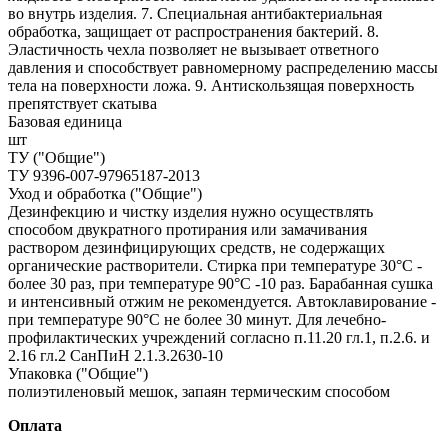
во внутрь изделия. 7. Специальная антибактериальная
обработка, защищает от распространения бактерий. 8.
Эластичность чехла позволяет не вызывает ответного
давления и способствует равномерному распределению массы
тела на поверхности ложа. 9. Антискользящая поверхность
препятствует скатыва
Базовая единица
шт
ТУ ("Общие")
ТУ 9396-007-97965187-2013
Уход и обработка ("Общие")
Дезинфекцию и чистку изделия нужно осуществлять
способом двукратного протирания или замачивания
раствором дезинфицирующих средств, не содержащих
органические растворители. Стирка при температуре 30°С -
более 30 раз, при температуре 90°С -10 раз. Барабанная сушка
и интенсивный отжим не рекомендуется. Автоклавирование -
при температуре 90°С не более 30 минут. Для лечебно-
профилактических учреждений согласно п.11.20 гл.1, п.2.6. и
2.16 гл.2 СанПиН 2.1.3.2630-10
Упаковка ("Общие")
полиэтиленовый мешок, запаян термическим способом
Оплата