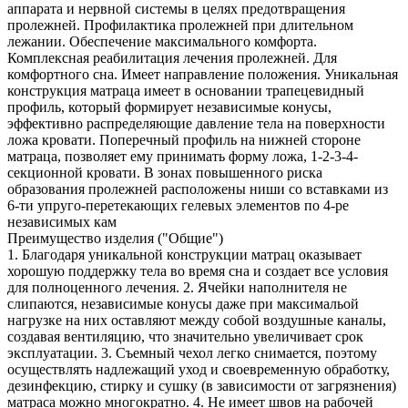
аппарата и нервной системы в целях предотвращения
пролежней. Профилактика пролежней при длительном
лежании. Обеспечение максимального комфорта.
Комплексная реабилитация лечения пролежней. Для
комфортного сна. Имеет направление положения. Уникальная
конструкция матраца имеет в основании трапецевидный
профиль, который формирует независимые конусы,
эффективно распределяющие давление тела на поверхности
ложа кровати. Поперечный профиль на нижней стороне
матраца, позволяет ему принимать форму ложа, 1-2-3-4-
секционной кровати. В зонах повышенного риска
образования пролежней расположены ниши со вставками из
6-ти упруго-перетекающих гелевых элементов по 4-ре
независимых кам
Преимущество изделия ("Общие")
1. Благодаря уникальной конструкции матрац оказывает
хорошую поддержку тела во время сна и создает все условия
для полноценного лечения. 2. Ячейки наполнителя не
слипаются, независимые конусы даже при максимальой
нагрузке на них оставляют между собой воздушные каналы,
создавая вентиляцию, что значительно увеличивает срок
эксплуатации. 3. Съемный чехол легко снимается, поэтому
осуществлять надлежащий уход и своевременную обработку,
дезинфекцию, стирку и сушку (в зависимости от загрязнения)
матраса можно многократно. 4. Не имеет швов на рабочей