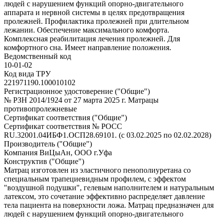
людей с нарушением функций опорно-двигательного
аппарата и нервной системы в целях предотвращения
пролежней. Профилактика пролежней при длительном
лежании. Обеспечение максимального комфорта.
Комплексная реабилитация лечения пролежней. Для
комфортного сна. Имеет направление положения.
Ведомственный код
10-01-02
Код вида ТРУ
221971190.100010102
Регистрационное удостоверение ("Общие")
№ РЗН 2014/1924 от 27 марта 2025 г. Матрацы
противопролежневые
Сертификат соответствия ("Общие")
Сертификат соответствия № РОСС
RU.32001.04ИБФ1.ОСП28.69101. (с 03.02.2025 по 02.02.2028)
Производитель ("Общие")
Компания ВиЦыАн, ООО г.Уфа
Конструктив ("Общие")
Матрац изготовлен из эластичного пенополиуретана со
специальным трапециевидным профилем, с эффектом
"воздушной подушки", гелевым наполнителем и натуральным
латексом, это сочетание эффективно распределяет давление
тела пациента на поверхности ложа. Матрац предназначен для
людей с нарушением функций опорно-двигательного