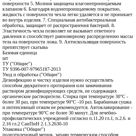
поверхности 5. Молния защищена влагонепроницаемым
клапаном 6. Благодаря водонепроницаемому покрытию,
жидкость с поверхности чехла легко удаляется и не проникает
во внутрь изделия. 7. Специальная антибактериальная
обработка, защищает от распространения бактерий. 8.
Эластичность чехла позволяет не вызывает ответного
давления и способствует равномерному распределению массы
тела на поверхности ложа. 9. Антискользящая поверхность
препятствует скатыва
Базовая единица
шт
ТУ ("Общие")
ТУ 9396-007-97965187-2013
Уход и обработка ("Общие")
Дезинфекцию и чистку изделия нужно осуществлять
способом двукратного протирания или замачивания
раствором дезинфицирующих средств, не содержащих
органические растворители. Стирка при температуре 30°С -
более 30 раз, при температуре 90°С -10 раз. Барабанная сушка
и интенсивный отжим не рекомендуется. Автоклавирование -
при температуре 90°С не более 30 минут. Для лечебно-
профилактических учреждений согласно п.11.20 гл.1, п.2.6. и
2.16 гл.2 СанПиН 2.1.3.2630-10
Упаковка ("Общие")
полиэтиленовый мешок, запаян термическим способом