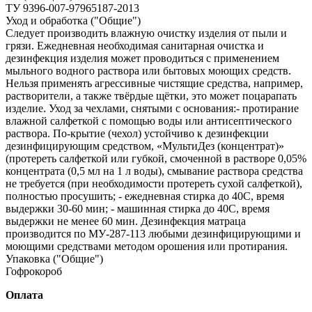
ТУ 9396-007-97965187-2013
Уход и обработка ("Общие")
Следует производить влажную очистку изделия от пыли и
грязи. Ежедневная необходимая санитарная очистка и
дезинфекция изделия может проводиться с применением
мыльного водного раствора или бытовых моющих средств.
Нельзя применять агрессивные чистящие средства, например,
растворители, а также твёрдые щётки, это может поцарапать
изделие. Уход за чехлами, снятыми с основания:- протирание
влажной салфеткой с помощью воды или антисептического
раствора. По-крытие (чехол) устойчиво к дезинфекции
дезинфицирующим средством, «МультиДез (концентрат)»
(протереть салфеткой или губкой, смоченной в растворе 0,05%
концентрата (0,5 мл на 1 л воды), смывание раствора средства
не требуется (при необходимости протереть сухой салфеткой),
полностью просушить; - ежедневная стирка до 40С, время
выдержки 30-60 мин; - машинная стирка до 40С, время
выдержки не менее 60 мин. Дезинфекция матраца
производится по МУ‐287‐113 любыми дезинфицирующими и
моющими средствами методом орошения или протирания.
Упаковка ("Общие")
Гофрокороб
Оплата