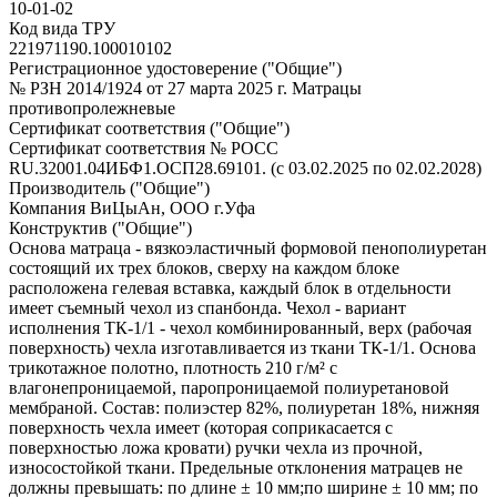
10-01-02
Код вида ТРУ
221971190.100010102
Регистрационное удостоверение ("Общие")
№ РЗН 2014/1924 от 27 марта 2025 г. Матрацы
противопролежневые
Сертификат соответствия ("Общие")
Сертификат соответствия № РОСС
RU.32001.04ИБФ1.ОСП28.69101. (с 03.02.2025 по 02.02.2028)
Производитель ("Общие")
Компания ВиЦыАн, ООО г.Уфа
Конструктив ("Общие")
Основа матраца - вязкоэластичный формовой пенополиуретан
состоящий их трех блоков, сверху на каждом блоке
расположена гелевая вставка, каждый блок в отдельности
имеет съемный чехол из спанбонда. Чехол - вариант
исполнения ТК-1/1 - чехол комбинированный, верх (рабочая
поверхность) чехла изготавливается из ткани ТК-1/1. Основа
трикотажное полотно, плотность 210 г/м² с
влагонепроницаемой, паропроницаемой полиуретановой
мембраной. Состав: полиэстер 82%, полиуретан 18%, нижняя
поверхность чехла имеет (которая соприкасается с
поверхностью ложа кровати) ручки чехла из прочной,
износостойкой ткани. Предельные отклонения матрацев не
должны превышать: по длине ± 10 мм;по ширине ± 10 мм; по