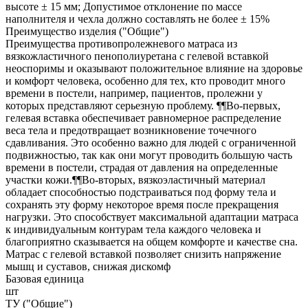
высоте ± 15 мм; Допустимое отклонение по массе
наполнителя и чехла должно составлять не более ± 15%
Преимущество изделия ("Общие")
Преимущества противопролежневого матраса из
вязкожластичного пенополиуретана с гелевой вставкой
неоспоримы и оказывают положительное влияние на здоровье
и комфорт человека, особенно для тех, кто проводит много
времени в постели, например, пациентов, пролежни у
которых представляют серьезную проблему. ¶¶Во-первых,
гелевая вставка обеспечивает равномерное распределение
веса тела и предотвращает возникновение точечного
сдавливания. Это особенно важно для людей с ограниченной
подвижностью, так как они могут проводить большую часть
времени в постели, страдая от давления на определенные
участки кожи.¶¶Во-вторых, вязкоэластичный материал
обладает способностью подстраиваться под форму тела и
сохранять эту форму некоторое время после прекращения
нагрузки. Это способствует максимальной адаптации матраса
к индивидуальным контурам тела каждого человека и
благоприятно сказывается на общем комфорте и качестве сна.
Матрас с гелевой вставкой позволяет снизить напряжение
мышц и суставов, снижая дискомф
Базовая единица
шт
ТУ ("Общие")