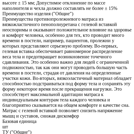
высоте ± 15 мм; Допустимое отклонение по массе
наполнителя и чехла должно составлять не более ± 15%
Преимущество изделия ("Общие")
Преимущества противопролежневого матраса из
вязкожластичного пенополиуретана с гелевой вставкой
неоспоримы и оказывают положительное влияние на здоровье
и комфорт человека, особенно для тех, кто проводит много
времени в постели, например, пациентов, пролежни у
которых представляют серьезную проблему. Во-первых,
гелевая вставка обеспечивает равномерное распределение
веса тела и предотвращает возникновение точечного
сдавливания. Это особенно важно для людей с ограниченной
подвижностью, так как они могут проводить большую часть
времени в постели, страдая от давления на определенные
участки кожи. Во-вторых, вязкоэластичный материал обладает
способностью подстраиваться под форму тела и сохранять эту
форму некоторое время после прекращения нагрузки. Это
способствует максимальной адаптации матраса к
индивидуальным контурам тела каждого человека и
благоприятно сказывается на общем комфорте и качестве сна.
Матрас с гелевой вставкой позволяет снизить напряжение
мышц и суставов, снижая дискомфор
Базовая единица
шт
ТУ ("Общие")