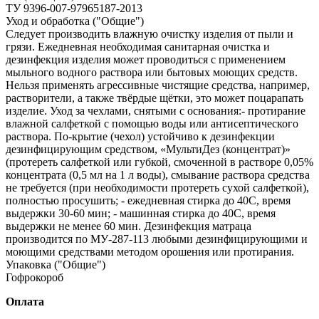
ТУ 9396-007-97965187-2013
Уход и обработка ("Общие")
Следует производить влажную очистку изделия от пыли и
грязи. Ежедневная необходимая санитарная очистка и
дезинфекция изделия может проводиться с применением
мыльного водного раствора или бытовых моющих средств.
Нельзя применять агрессивные чистящие средства, например,
растворители, а также твёрдые щётки, это может поцарапать
изделие. Уход за чехлами, снятыми с основания:- протирание
влажной салфеткой с помощью воды или антисептического
раствора. По-крытие (чехол) устойчиво к дезинфекции
дезинфицирующим средством, «МультиДез (концентрат)»
(протереть салфеткой или губкой, смоченной в растворе 0,05%
концентрата (0,5 мл на 1 л воды), смывание раствора средства
не требуется (при необходимости протереть сухой салфеткой),
полностью просушить; - ежедневная стирка до 40С, время
выдержки 30-60 мин; - машинная стирка до 40С, время
выдержки не менее 60 мин. Дезинфекция матраца
производится по МУ‐287‐113 любыми дезинфицирующими и
моющими средствами методом орошения или протирания.
Упаковка ("Общие")
Гофрокороб
Оплата