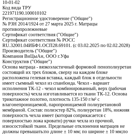
10-01-02
Код вида ТРУ
221971190.100010102
Регистрационное удостоверение ("Общие")
№ РЗН 2014/1924 от 27 марта 2025 г. Матрацы
противопролежневые
Сертификат соответствия ("Общие")
Сертификат соответствия № РОСС
RU.32001.04ИБФ1.ОСП28.69101. (с 03.02.2025 по 02.02.2028)
Производитель ("Общие")
Компания ВиЦыАн, ООО г.Уфа
Конструктив ("Общие")
Основа матраца - вязкоэластичный формовой пенополиуретан
состоящий их трех блоков, сверху на каждом блоке
расположена гелевая вставка, каждый блок в отдельности
имеет съемный чехол из спанбонда. Чехол - вариант
исполнения ТК-12 - чехол комбинированный, верх (рабочая
поверхность) чехла изготавливается из ткани ТК-12. Основа
трикотажное полотно, плотность 135-150 г/м² с
влагонепроницаемой, паропроницаемой полиуретановой
мембраной. Состав: полиэстер 82%, полиуретан 18%, нижняя
поверхность чехла имеет (которая соприкасается с
поверхностью ложа кровати) ручки чехла из прочной,
износостойкой ткани. Предельные отклонения матрацев не
должны превышать:по длине ± 10 мм; по ширине ± 10 мм;по