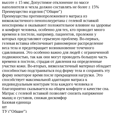
высоте ± 15 мм; Допустимое отклонение по массе
наполнителя и чехла должно составлять не более ± 15%
Преимущество изделия ("Общие")
Преимущества противопролежневого матраса из
вязкожластичного пенополиуретана с гелевой вставкой
неоспоримы и оказывают положительное влияние на здоровье
и комфорт человека, особенно для тех, кто проводит много
времени в постели, например, пациентов, пролежни у
которых представляют серьезную проблему. Во-первых,
гелевая вставка обеспечивает равномерное распределение
веса тела и предотвращает возникновение точечного
сдавливания. Это особенно важно для людей с ограниченной
подвижностью, так как они могут проводить большую часть
времени в постели, страдая от давления на определенные
участки кожи. Во-вторых, вязкоэластичный материал обладает
способностью подстраиваться под форму тела и сохранять эту
форму некоторое время после прекращения нагрузки. Это
способствует максимальной адаптации матраса к
индивидуальным контурам тела каждого человека и
благоприятно сказывается на общем комфорте и качестве сна.
Матрас с гелевой вставкой позволяет снизить напряжение
мышц и суставов, снижая дискомфор
Базовая единица
шт
ТУ ("Общие")