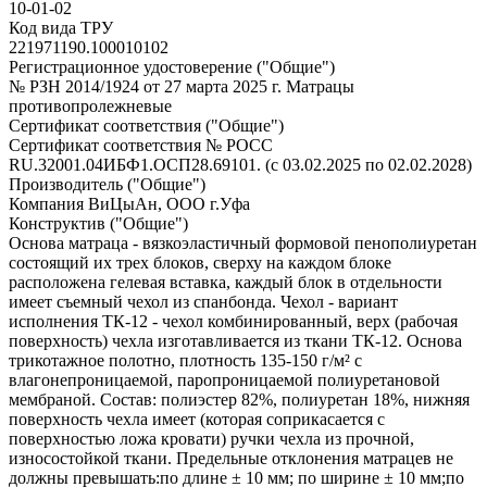
10-01-02
Код вида ТРУ
221971190.100010102
Регистрационное удостоверение ("Общие")
№ РЗН 2014/1924 от 27 марта 2025 г. Матрацы
противопролежневые
Сертификат соответствия ("Общие")
Сертификат соответствия № РОСС
RU.32001.04ИБФ1.ОСП28.69101. (с 03.02.2025 по 02.02.2028)
Производитель ("Общие")
Компания ВиЦыАн, ООО г.Уфа
Конструктив ("Общие")
Основа матраца - вязкоэластичный формовой пенополиуретан
состоящий их трех блоков, сверху на каждом блоке
расположена гелевая вставка, каждый блок в отдельности
имеет съемный чехол из спанбонда. Чехол - вариант
исполнения ТК-12 - чехол комбинированный, верх (рабочая
поверхность) чехла изготавливается из ткани ТК-12. Основа
трикотажное полотно, плотность 135-150 г/м² с
влагонепроницаемой, паропроницаемой полиуретановой
мембраной. Состав: полиэстер 82%, полиуретан 18%, нижняя
поверхность чехла имеет (которая соприкасается с
поверхностью ложа кровати) ручки чехла из прочной,
износостойкой ткани. Предельные отклонения матрацев не
должны превышать:по длине ± 10 мм; по ширине ± 10 мм;по