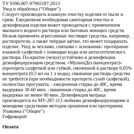
ТУ 9396-007-97965187-2013
Уход и обработка ("Общие")
Следует производить влажную очистку изделия от пыли и
грязи. Ежедневная необходимая санитарная очистка и
дезинфекция изделия может проводиться с применением
мыльного водного раствора или бытовых моющих средств.
Нельзя применять агрессивные чистящие средства, например,
растворители, а также твёрдые щётки, это может поцарапать
изделие. Уход за чехлами, снятыми с основания:- протирание
влажной салфеткой с помощью воды или антисептического
раствора. По-крытие (чехол) устойчиво к дезинфекции
дезинфицирующим средством, «МультиДез (концентрат)»
(протереть салфеткой или губкой, смоченной в растворе 0,05%
концентрата (0,5 мл на 1 л воды), смывание раствора средства
не требуется (при необходимости протереть сухой салфеткой),
полностью просушить; - ежедневная стирка до 40С, время
выдержки 30-60 мин; - машинная стирка до 40С, время
выдержки не менее 60 мин. Дезинфекция матраца
производится по МУ‐287‐113 любыми дезинфицирующими и
моющими средствами методом орошения или протирания.
Упаковка ("Общие")
Гофрокороб
Оплата