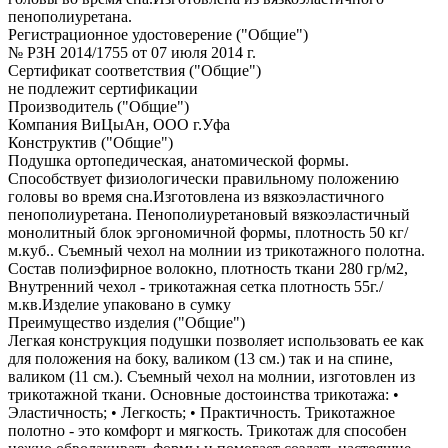
пенополиуретана.
Регистрационное удостоверение ("Общие")
№ РЗН 2014/1755 от 07 июля 2014 г.
Сертификат соответствия ("Общие")
не подлежит сертификации
Производитель ("Общие")
Компания ВиЦыАн, ООО г.Уфа
Конструктив ("Общие")
Подушка ортопедическая, анатомической формы.
Способствует физиологически правильному положению
головы во время сна.Изготовлена из вязкоэластичного
пенополиуретана. Пенополиуретановый вязкоэластичный
монолитный блок эргономичной формы, плотность 50 кг/
м.куб.. Съемный чехол на молнии из трикотажного полотна.
Состав полиэфирное волокно, плотность ткани 280 гр/м2,
Внутренний чехол - трикотажная сетка плотность 55г./
м.кв.Изделие упаковано в сумку
Преимущество изделия ("Общие")
Легкая конструкция подушки позволяет использовать ее как
для положения на боку, валиком (13 см.) так и на спине,
валиком (11 см.). Съемный чехол на молнии, изготовлен из
трикотажной ткани. Основные достоинства трикотажа: •
Эластичность; • Легкость; • Практичность. Трикотажное
полотно - это комфорт и мягкость. Трикотаж для способен