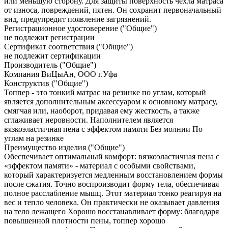
или меньшую сторону. Для защиты поверхность чехла матраса
от износа, повреждений, пятен. Он сохранит первоначальный
вид, предупредит появление загрязнений.
Регистрационное удостоверение ("Общие")
не подлежит регистрации
Сертификат соответствия ("Общие")
не подлежит сертификации
Производитель ("Общие")
Компания ВиЦыАн, ООО г.Уфа
Конструктив ("Общие")
Топпер - это тонкий матрас на резинке по углам, который
является дополнительным аксессуаром к основному матрасу,
смягчая или, наоборот, придавая ему жесткость, а также
сглаживает неровности. Наполнителем является
вязкоэластичная пена с эффектом памяти Без молнии По
углам на резинке
Преимущество изделия ("Общие")
Обеспечивает оптимальный комфорт: вязкоэластичная пена с
«эффектом памяти» - материал с особыми свойствами,
который характеризуется медленным восстановлением формы
после сжатия. Точно воспроизводит форму тела, обеспечивая
полное расслабление мышц. Этот материал тонко реагируя на
вес и тепло человека. Он практически не оказывает давления
на тело лежащего Хорошо восстанавливает форму: благодаря
повышенной плотности пены, топпер хорошо