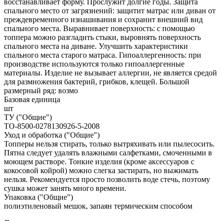
восстанавливает форму. Прослужит долгие годы. Защита
спального место от загрязнений: защитит матрас или диван от
преждевременного изнашивания и сохранит внешний вид
спального места. Выравнивает поверхность: с помощью
топпера можно разгладить стыки, выровнять поверхность
спального места на диване. Улучшить характеристики
спального места старого матраса. Гипоаллергенность: при
производстве используются только гипоаллергенные
материалы. Изделие не вызывает аллергии, не является средой
для размножения бактерий, грибков, клещей. Большой
размерный ряд: возмо
Базовая единица
шт
ТУ ("Общие")
ТО-8500-0278130926-5-2008
Уход и обработка ("Общие")
Топперы нельзя стирать, только вытряхивать или пылесосить.
Пятна следует удалять влажными салфетками, смоченными в
моющем растворе. Тонкие изделия (кроме аксессуаров с
кокосовой койрой) можно слегка застирать, но выжимать
нельзя. Рекомендуется просто позволить воде стечь, поэтому
сушка может занять много времени.
Упаковка ("Общие")
полиэтиленовый мешок, запаян термическим способом