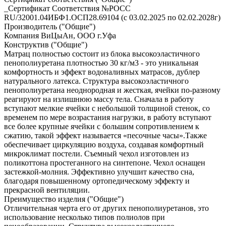
_Сертификат Соответствия №РОСС
RU/32001.04ИБФ1.ОСП28.69104 (с 03.02.2025 по 02.02.2028г)
Производитель ("Общие")
Компания ВиЦыАн, ООО г.Уфа
Конструктив ("Общие")
Матрац полностью состоит из блока высокоэластичного
пенополиуретана плотностью 30 кг/м3 - это уникальная
комфортность и эффект водоналивных матрасов, дублер
натурального латекса. Структура высокоэластичного
пенополиуретана неоднородная и жесткая, ячейки по-разному
реагируют на излишнюю массу тела. Сначала в работу
вступают мелкие ячейки с небольшой толщиной стенок, со
временем по мере возрастания нагрузки, в работу вступают
все более крупные ячейки с большим сопротивлением к
сжатию, такой эффект называется «песочные часы».Также
обеспечивает циркуляцию воздуха, создавая комфортный
микроклимат постели. Съемный чехол изготовлен из
поликоттона простеганного на синтепоне. Чехол оснащен
застежкой-молния. Эффективно улучшит качество сна,
благодаря повышенному ортопедическому эффекту и
прекрасной вентиляции.
Преимущество изделия ("Общие")
Отличительная черта его от других пенополиуретанов, это
использование несколько типов полиолов при