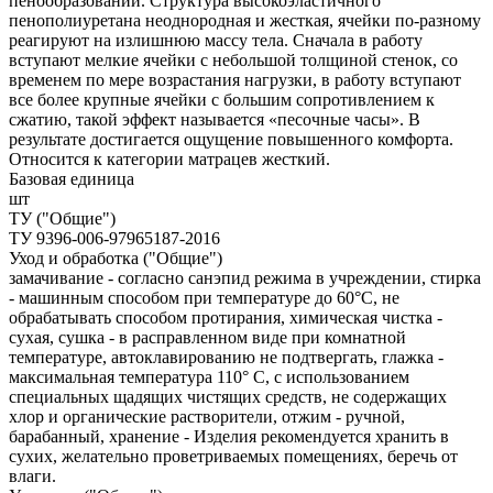
пенообразовании. Структура высокоэластичного
пенополиуретана неоднородная и жесткая, ячейки по-разному
реагируют на излишнюю массу тела. Сначала в работу
вступают мелкие ячейки с небольшой толщиной стенок, со
временем по мере возрастания нагрузки, в работу вступают
все более крупные ячейки с большим сопротивлением к
сжатию, такой эффект называется «песочные часы». В
результате достигается ощущение повышенного комфорта.
Относится к категории матрацев жесткий.
Базовая единица
шт
ТУ ("Общие")
ТУ 9396-006-97965187-2016
Уход и обработка ("Общие")
замачивание - согласно санэпид режима в учреждении, стирка
- машинным способом при температуре до 60°С, не
обрабатывать способом протирания, химическая чистка -
сухая, сушка - в расправленном виде при комнатной
температуре, автоклавированию не подтвергать, глажка -
максимальная температура 110° С, с использованием
специальных щадящих чистящих средств, не содержащих
хлор и органические растворители, отжим - ручной,
барабанный, хранение - Изделия рекомендуется хранить в
сухих, желательно проветриваемых помещениях, беречь от
влаги.