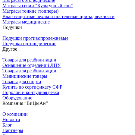
Матрасы ортопедические
Матрасы серии "Культурный сон"
Матрасы тонкие (топперы)
Влагозащитные чехлы и постельные принадлежности
Матрасы медицинские
Подушки
Подушки противопролежневые
Подушки ортопедические
Другое
Товары для реабилитации
Оснащение отделений ЛПУ
Товары для реабилитации
Медицинские товары
Товары для спорта
Купить по сертификату СФР
Поролон и контурная резка
Оборудование
Компания “ВиЦыАн”
О компании
Новости
Блог
Партнеры