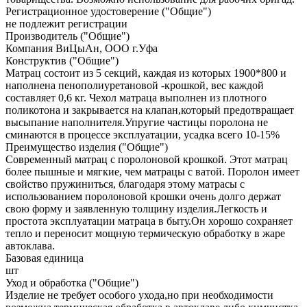
Регистрационное удостоверение ("Общие")
не подлежит регистрации
Производитель ("Общие")
Компания ВиЦыАн, ООО г.Уфа
Конструктив ("Общие")
Матрац состоит из 5 секций, каждая из которых 1900*800 и
наполнена пенополиуретановой -крошкой, вес каждой
составляет 0,6 кг. Чехол матраца выполнен из плотного
поликотона и закрывается на клапан,который предотвращает
высыпание наполнителя.Упругие частицы поролона не
сминаются в процессе эксплуатации, усадка всего 10-15%
Преимущество изделия ("Общие")
Современный матрац с поролоновой крошкой. Этот матрац
более пышные и мягкие, чем матрацы с ватой. Поролон имеет
свойство пружиниться, благодаря этому матрасы с
использованием поролоновой крошки очень долго держат
свою форму и заявленную толщину изделия.Легкость и
простота эксплуатации матраца в быту.Он хорошо сохраняет
тепло и переносит мощную термическую обработку в жаре
автоклава.
Базовая единица
шт
Уход и обработка ("Общие")
Изделие не требует особого ухода,но при необходимости