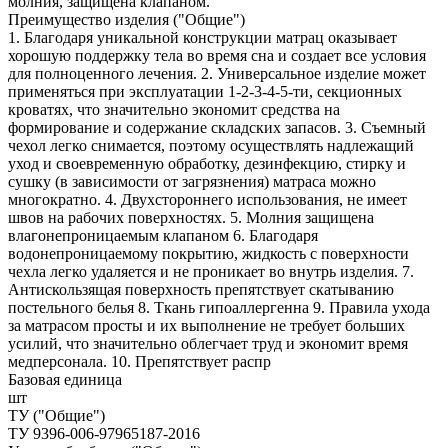
молния, защищена клапаном.
Преимущество изделия ("Общие")
1. Благодаря уникальной конструкции матрац оказывает
хорошую поддержку тела во время сна и создает все условия
для полноценного лечения. 2. Универсальное изделие может
применяться при эксплуатации 1-2-3-4-5-ти, секционных
кроватях, что значительно экономит средства на
формирование и содержание складских запасов. 3. Съемный
чехол легко снимается, поэтому осуществлять надлежащий
уход и своевременную обработку, дезинфекцию, стирку и
сушку (в зависимости от загрязнения) матраса можно
многократно. 4. Двухстороннего использования, не имеет
швов на рабочих поверхностях. 5. Молния защищена
влагонепроницаемым клапаном 6. Благодаря
водонепроницаемому покрытию, жидкость с поверхности
чехла легко удаляется и не проникает во внутрь изделия. 7.
Антискользящая поверхность препятствует скатыванию
постельного белья 8. Ткань гипоаллергенна 9. Правила ухода
за матрасом просты и их выполнение не требует больших
усилий, что значительно облегчает труд и экономит время
медперсонала. 10. Препятствует распр
Базовая единица
шт
ТУ ("Общие")
ТУ 9396-006-97965187-2016