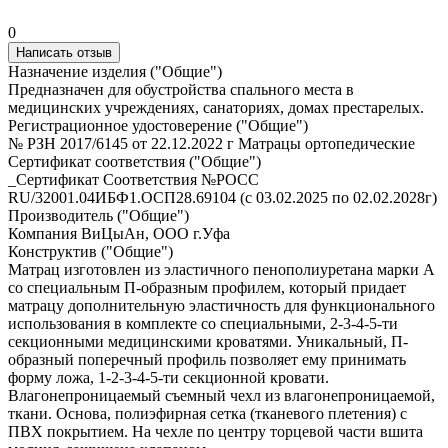
0
Написать отзыв
Назначение изделия ("Общие")
Предназначен для обустройства спального места в
медицинских учреждениях, санаториях, домах престарелых.
Регистрационное удостоверение ("Общие")
№ РЗН 2017/6145 от 22.12.2022 г Матрацы ортопедические
Сертификат соответствия ("Общие")
_Сертификат Соответствия №РОСС
RU/32001.04ИБФ1.ОСП28.69104 (с 03.02.2025 по 02.02.2028г)
Производитель ("Общие")
Компания ВиЦыАн, ООО г.Уфа
Конструктив ("Общие")
Матрац изготовлен из эластичного пенополиуретана марки А
со специальным П-образным профилем, который придает
матрацу дополнительную эластичность для функционального
использования в комплекте со специальными, 2-3-4-5-ти
секционными медицинскими кроватями. Уникальный, П-
образный поперечный профиль позволяет ему принимать
форму ложа, 1-2-3-4-5-ти секционной кровати.
Влагонепроницаемый съемный чехл из влагонепроницаемой,
ткани. Основа, полиэфирная сетка (тканевого плетения) с
ПВХ покрытием. На чехле по центру торцевой части вшита