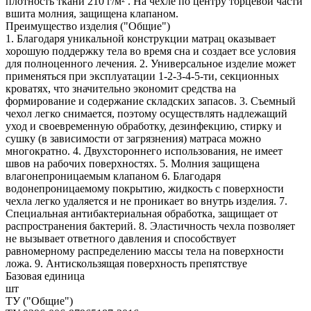
плотность ткани 210 г/м² . На чехле по центру торцевой части
вшита молния, защищена клапаном.
Преимущество изделия ("Общие")
1. Благодаря уникальной конструкции матрац оказывает
хорошую поддержку тела во время сна и создает все условия
для полноценного лечения. 2. Универсальное изделие может
применяться при эксплуатации 1-2-3-4-5-ти, секционных
кроватях, что значительно экономит средства на
формирование и содержание складских запасов. 3. Съемный
чехол легко снимается, поэтому осуществлять надлежащий
уход и своевременную обработку, дезинфекцию, стирку и
сушку (в зависимости от загрязнения) матраса можно
многократно. 4. Двухстороннего использования, не имеет
швов на рабочих поверхностях. 5. Молния защищена
влагонепроницаемым клапаном 6. Благодаря
водонепроницаемому покрытию, жидкость с поверхности
чехла легко удаляется и не проникает во внутрь изделия. 7.
Специальная антибактериальная обработка, защищает от
распространения бактерий. 8. Эластичность чехла позволяет
не вызывает ответного давления и способствует
равномерному распределению массы тела на поверхности
ложа. 9. Антискользящая поверхность препятствуе
Базовая единица
шт
ТУ ("Общие")