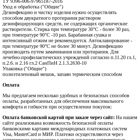
ТУ 9396-006-97965187-2016
Уход и обработка ("Общие")
Дезинфекцию и чистку изделия нужно осуществлять
способом двукратного протирания раствором
дезинфицирующих средств, не содержащих органические
растворители. Стирка при температуре 30°С - более 30 раз,
при температуре 90°С -10 раз. Барабанная сушка и
интенсивный отжим не рекомендуется. Автоклавирование -
при температуре 90°С не более 30 минут. Дезинфекцию
производить путем замачивания или протирания. Для
лечебно-профилактических учреждений согласно п.11.20 гл.1,
п.2.6. и 2.16 гл.2 СанПиН 2.1.3.2630-10
Упаковка ("Общие")
полиэтиленовый мешок, запаян термическим способом
Оплата
Мы предлагаем несколько удобных и безопасных способов
оплаты, разработанных для обеспечения максимального
комфорта и гибкости при осуществлении покупок:
Оплата банковской картой при заказе через сайт:
На нашем
сайте реализована возможность безопасной оплаты
банковскими картами международных платежных систем
Visa, MasterCard и МИР. Платежи осуществляются через
защищенное соединение с использованием современных