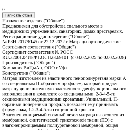
0
Написать отзыв
Назначение изделия ("Общие")
Предназначен для обустройства спального места в
медицинских учреждениях, санаториях, домах престарелых.
Регистрационное удостоверение ("Общие")
№ РЗН 2017/6145 от 22.12.2022 г Матрацы ортопедические
Сертификат соответствия ("Общие")
Сертификат соответствия № РОСС
RU.32001.04ИБФ1.ОСП28.69101. (с 03.02.2025 по 02.02.2028)
Производитель ("Общие")
Компания ВиЦыАн, ООО г.Уфа
Конструктив ("Общие")
Матрац изготовлен из эластичного пенополиуретана марки А
со специальным П-образным профилем, который придает
матрацу дополнительную эластичность для функционального
использования в комплекте со специальными, 2-3-4-5-ти
секционными медицинскими кроватями. Уникальный, П-
образный поперечный профиль позволяет ему принимать
форму ложа, 1-2-3-4-5-ти секционной кровати.
Влагонепроницаемый съемный чехол матраца изготовлен из
мембранной, синтетической трикотажной ткани (ПЭ) с
влагонепроницаемым полиуретановой мембраной, общая