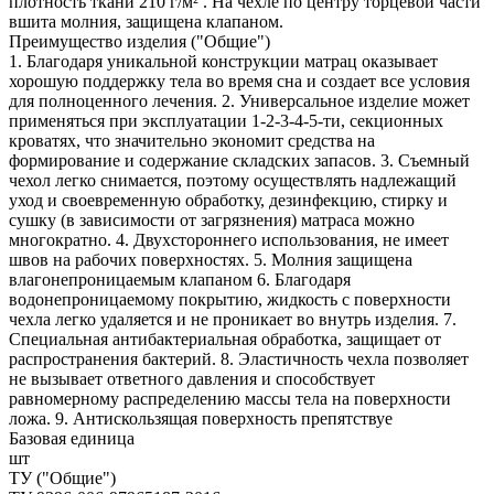
плотность ткани 210 г/м² . На чехле по центру торцевой части
вшита молния, защищена клапаном.
Преимущество изделия ("Общие")
1. Благодаря уникальной конструкции матрац оказывает
хорошую поддержку тела во время сна и создает все условия
для полноценного лечения. 2. Универсальное изделие может
применяться при эксплуатации 1-2-3-4-5-ти, секционных
кроватях, что значительно экономит средства на
формирование и содержание складских запасов. 3. Съемный
чехол легко снимается, поэтому осуществлять надлежащий
уход и своевременную обработку, дезинфекцию, стирку и
сушку (в зависимости от загрязнения) матраса можно
многократно. 4. Двухстороннего использования, не имеет
швов на рабочих поверхностях. 5. Молния защищена
влагонепроницаемым клапаном 6. Благодаря
водонепроницаемому покрытию, жидкость с поверхности
чехла легко удаляется и не проникает во внутрь изделия. 7.
Специальная антибактериальная обработка, защищает от
распространения бактерий. 8. Эластичность чехла позволяет
не вызывает ответного давления и способствует
равномерному распределению массы тела на поверхности
ложа. 9. Антискользящая поверхность препятствуе
Базовая единица
шт
ТУ ("Общие")