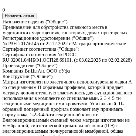
0
Написать отзыв
Назначение изделия ("Общие")
Предназначен для обустройства спального места в
медицинских учреждениях, санаториях, домах престарелых.
Регистрационное удостоверение ("Общие")
№ РЗН 2017/6145 от 22.12.2022 г Матрацы ортопедические
Сертификат соответствия ("Общие")
Сертификат соответствия № РОСС
RU.32001.04ИБФ1.ОСП28.69101. (с 03.02.2025 по 02.02.2028)
Производитель ("Общие")
Компания ВиЦыАн, ООО г.Уфа
Конструктив ("Общие")
Матрац изготовлен из эластичного пенополиуретана марки А
со специальным П-образным профилем, который придает
матрацу дополнительную эластичность для функционального
использования в комплекте со специальными, 2-3-4-5-ти
секционными медицинскими кроватями. Уникальный, П-
образный поперечный профиль позволяет ему принимать
форму ложа, 1-2-3-4-5-ти секционной кровати.
Влагонепроницаемый съемный чехол матраца изготовлен из
мембранной, синтетической трикотажной ткани (ПЭ) с
влагонепроницаемым полиуретановой мембраной, общая