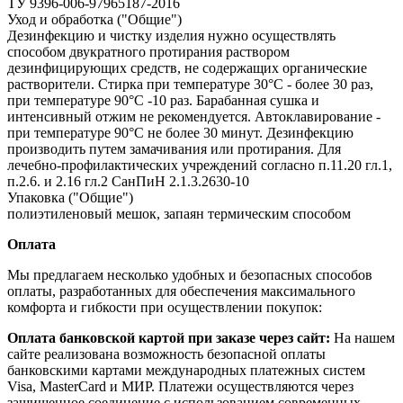
ТУ 9396-006-97965187-2016
Уход и обработка ("Общие")
Дезинфекцию и чистку изделия нужно осуществлять
способом двукратного протирания раствором
дезинфицирующих средств, не содержащих органические
растворители. Стирка при температуре 30°С - более 30 раз,
при температуре 90°С -10 раз. Барабанная сушка и
интенсивный отжим не рекомендуется. Автоклавирование -
при температуре 90°С не более 30 минут. Дезинфекцию
производить путем замачивания или протирания. Для
лечебно-профилактических учреждений согласно п.11.20 гл.1,
п.2.6. и 2.16 гл.2 СанПиН 2.1.3.2630-10
Упаковка ("Общие")
полиэтиленовый мешок, запаян термическим способом
Оплата
Мы предлагаем несколько удобных и безопасных способов
оплаты, разработанных для обеспечения максимального
комфорта и гибкости при осуществлении покупок:
Оплата банковской картой при заказе через сайт:
На нашем
сайте реализована возможность безопасной оплаты
банковскими картами международных платежных систем
Visa, MasterCard и МИР. Платежи осуществляются через
защищенное соединение с использованием современных