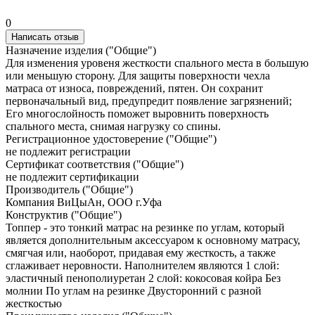
0
Написать отзыв
Назначение изделия ("Общие")
Для изменения уровеня жесткости спального места в большую
или меньшую сторону. Для защиты поверхности чехла
матраса от износа, повреждений, пятен. Он сохранит
первоначальный вид, предупредит появление загрязнений;
Его многослойность поможет выровнить поверхность
спального места, снимая нагрузку со спины.
Регистрационное удостоверение ("Общие")
не подлежит регистрации
Сертификат соответствия ("Общие")
не подлежит сертификации
Производитель ("Общие")
Компания ВиЦыАн, ООО г.Уфа
Конструктив ("Общие")
Топпер - это тонкий матрас на резинке по углам, который
является дополнительным аксессуаром к основному матрасу,
смягчая или, наоборот, придавая ему жесткость, а также
сглаживает неровности. Наполнителем являются 1 слой:
эластичный пенополиуретан 2 слой: кокосовая койра Без
молнии По углам на резинке Двусторонний с разной
жесткостью