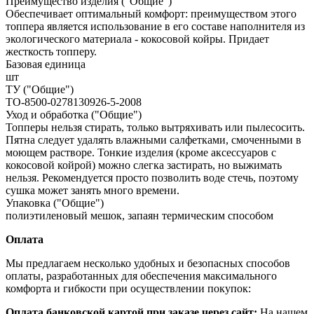
Преимущество изделия ("Общие")
Обеспечивает оптимальный комфорт: преимуществом этого
топпера является использование в его составе наполнителя из
экологического материала - кокосовой койры. Придает
жесткость топперу.
Базовая единица
шт
ТУ ("Общие")
ТО-8500-0278130926-5-2008
Уход и обработка ("Общие")
Топперы нельзя стирать, только вытряхивать или пылесосить.
Пятна следует удалять влажными салфетками, смоченными в
моющем растворе. Тонкие изделия (кроме аксессуаров с
кокосовой койрой) можно слегка застирать, но выжимать
нельзя. Рекомендуется просто позволить воде стечь, поэтому
сушка может занять много времени.
Упаковка ("Общие")
полиэтиленовый мешок, запаян термическим способом
Оплата
Мы предлагаем несколько удобных и безопасных способов
оплаты, разработанных для обеспечения максимального
комфорта и гибкости при осуществлении покупок:
Оплата банковской картой при заказе через сайт:
На нашем