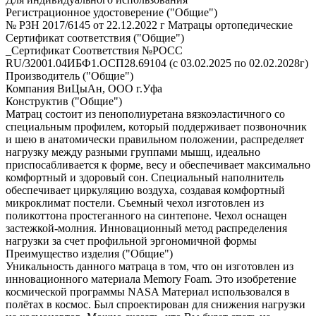
Регистрационное удостоверение ("Общие")
№ РЗН 2017/6145 от 22.12.2022 г Матрацы ортопедические
Сертификат соответствия ("Общие")
_Сертификат Соответствия №РОСС
RU/32001.04ИБФ1.ОСП28.69104 (с 03.02.2025 по 02.02.2028г)
Производитель ("Общие")
Компания ВиЦыАн, ООО г.Уфа
Конструктив ("Общие")
Матрац состоит из пенополиуретана вязкоэластичного со
специальным профилем, который поддерживает позвоночник
и шею в анатомически правильном положении, распределяет
нагрузку между разными группами мышц, идеально
приспосабливается к форме, весу и обеспечивает максимально
комфортный и здоровый сон. Специальный наполнитель
обеспечивает циркуляцию воздуха, создавая комфортный
микроклимат постели. Съемный чехол изготовлен из
поликоттона простеганного на синтепоне. Чехол оснащен
застежкой-молния. Инновационный метод распределения
нагрузки за счет профильной эргономичной формы
Преимущество изделия ("Общие")
Уникальность данного матраца в том, что он изготовлен из
инновационного материала Memory Foam. Это изобретение
космической программы NASA Материал использовался в
полётах в космос. Был спроектирован для снижения нагрузки