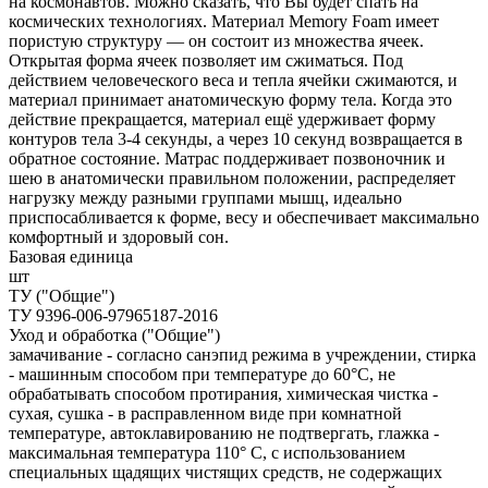
на космонавтов. Можно сказать, что Вы будет спать на
космических технологиях. Материал Memory Foam имеет
пористую структуру — он состоит из множества ячеек.
Открытая форма ячеек позволяет им сжиматься. Под
действием человеческого веса и тепла ячейки сжимаются, и
материал принимает анатомическую форму тела. Когда это
действие прекращается, материал ещё удерживает форму
контуров тела 3-4 секунды, а через 10 секунд возвращается в
обратное состояние. Матрас поддерживает позвоночник и
шею в анатомически правильном положении, распределяет
нагрузку между разными группами мышц, идеально
приспосабливается к форме, весу и обеспечивает максимально
комфортный и здоровый сон.
Базовая единица
шт
ТУ ("Общие")
ТУ 9396-006-97965187-2016
Уход и обработка ("Общие")
замачивание - согласно санэпид режима в учреждении, стирка
- машинным способом при температуре до 60°С, не
обрабатывать способом протирания, химическая чистка -
сухая, сушка - в расправленном виде при комнатной
температуре, автоклавированию не подтвергать, глажка -
максимальная температура 110° С, с использованием
специальных щадящих чистящих средств, не содержащих