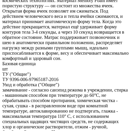
космических технологиях. Материал Memory Foam имеет
пористую структуру — он состоит из множества ячеек.
Открытая форма ячеек позволяет им сжиматься. Под
действием человеческого веса и тепла ячейки сжимаются, и
материал принимает анатомическую форму тела. Когда это
действие прекращается, материал ещё удерживает форму
контуров тела 3-4 секунды, а через 10 секунд возвращается в
обратное состояние. Матрас поддерживает позвоночник и
шею в анатомически правильном положении, распределяет
нагрузку между разными группами мышц, идеально
приспосабливается к форме, весу и обеспечивает максимально
комфортный и здоровый сон.
Базовая единица
шт
ТУ ("Общие")
ТУ 9396-006-97965187-2016
Уход и обработка ("Общие")
замачивание - согласно санэпид режима в учреждении, стирка
- машинным способом при температуре до 60°С, не
обрабатывать способом протирания, химическая чистка -
сухая, сушка - в расправленном виде при комнатной
температуре, автоклавированию не подтвергать, глажка -
максимальная температура 110° С, с использованием
специальных щадящих чистящих средств, не содержащих
хлор и органические растворители, отжим - ручной,