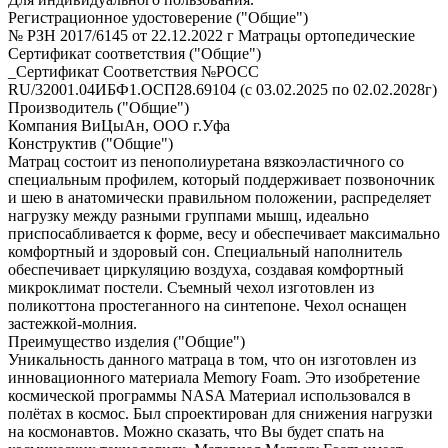
Регистрационное удостоверение ("Общие")
№ РЗН 2017/6145 от 22.12.2022 г Матрацы ортопедические
Сертификат соответствия ("Общие")
_Сертификат Соответствия №РОСС
RU/32001.04ИБФ1.ОСП28.69104 (с 03.02.2025 по 02.02.2028г)
Производитель ("Общие")
Компания ВиЦыАн, ООО г.Уфа
Конструктив ("Общие")
Матрац состоит из пенополиуретана вязкоэластичного со
специальным профилем, который поддерживает позвоночник
и шею в анатомически правильном положении, распределяет
нагрузку между разными группами мышц, идеально
приспосабливается к форме, весу и обеспечивает максимально
комфортный и здоровый сон. Специальный наполнитель
обеспечивает циркуляцию воздуха, создавая комфортный
микроклимат постели. Съемный чехол изготовлен из
поликоттона простеганного на синтепоне. Чехол оснащен
застежкой-молния.
Преимущество изделия ("Общие")
Уникальность данного матраца в том, что он изготовлен из
инновационного материала Memory Foam. Это изобретение
космической программы NASA Материал использовался в
полётах в космос. Был спроектирован для снижения нагрузки
на космонавтов. Можно сказать, что Вы будет спать на