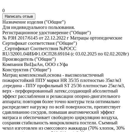
0
Написать отзыв
Назначение изделия ("Общие")
Для индивидуального пользования.
Регистрационное удостоверение ("Общие")
№ РЗН 2017/6145 от 22.12.2022 г Матрацы ортопедические
Сертификат соответствия ("Общие")
_Сертификат Соответствия №РОСС
RU/32001.04ИБФ1.ОСП28.69104 (с 03.02.2025 по 02.02.2028г)
Производитель ("Общие")
Компания ВиЦыАн, ООО г.Уфа
Конструктив ("Общие")
Матрац комплексный,основа - высокоэластичный
пожаростойкий ППУ марки HR 35/35 плотностью 35кг/м3
,середина - ППУ профильный ST 25/36 плотностью 25кг/м3,
верх - перфорированный латекс,создающий абсолютный
эффект расслабления и релаксации опорно-двигательного
аппарата; повторяя более точно контуры тела оптимально
распределяет нагрузку по всей поверхности, препятствует
сдавливанию сосудов, повышая анатомический эффект
матраса и обеспечивает свободную циркуляцию воздуха,
сохраняя стабильность микроклимата постели. Съемный
чехол изготовлен из смессового жаккарда (70% хлопок, 30%