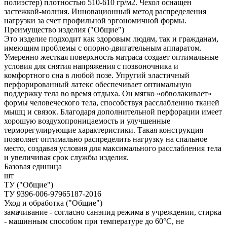
полиэстер) плотностью 510-610 гр/м2. Чехол оснащен
застежкой-молния. Инновационный метод распределения
нагрузки за счет профильной эргономичной формы.
Преимущество изделия ("Общие")
Это изделие подходит как здоровым людям, так и гражданам,
имеющим проблемы с опорно-двигательным аппаратом.
Умеренно жесткая поверхность матраса создает оптимальные
условия для снятия напряжения с позвоночника и
комфортного сна в любой позе. Упругий эластичный
перфорированный латекс обеспечивает оптимальную
поддержку тела во время отдыха. Он мягко «обволакивает»
формы человеческого тела, способствуя расслаблению тканей
мышц и связок. Благодаря дополнительной перфорации имеет
хорошую воздухопроницаемость и улучшенные
терморегулирующие характеристики. Такая конструкция
позволяет оптимально распределить нагрузку на спальное
место, создавая условия для максимального расслабления тела
и увеличивая срок службы изделия.
Базовая единица
шт
ТУ ("Общие")
ТУ 9396-006-97965187-2016
Уход и обработка ("Общие")
замачивание - согласно санэпид режима в учреждении, стирка
- машинным способом при температуре до 60°С, не