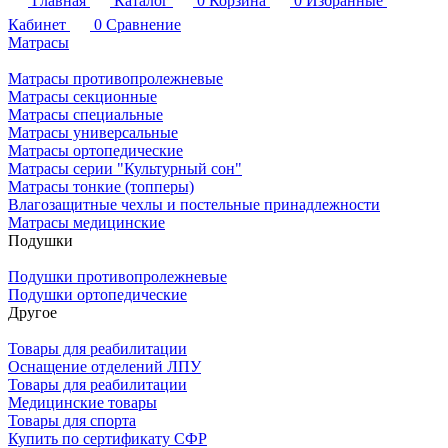
Главная
Каталог
0
Корзина
0
Избранные
Кабинет
0
Сравнение
Матрасы
Матрасы противопролежневые
Матрасы секционные
Матрасы специальные
Матрасы универсальные
Матрасы ортопедические
Матрасы серии "Культурный сон"
Матрасы тонкие (топперы)
Влагозащитные чехлы и постельные принадлежности
Матрасы медицинские
Подушки
Подушки противопролежневые
Подушки ортопедические
Другое
Товары для реабилитации
Оснащение отделений ЛПУ
Товары для реабилитации
Медицинские товары
Товары для спорта
Купить по сертификату СФР