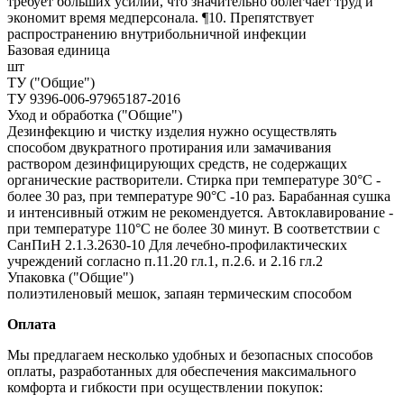
требует больших усилий, что значительно облегчает труд и
экономит время медперсонала. ¶10. Препятствует
распространению внутрибольничной инфекции
Базовая единица
шт
ТУ ("Общие")
ТУ 9396-006-97965187-2016
Уход и обработка ("Общие")
Дезинфекцию и чистку изделия нужно осуществлять
способом двукратного протирания или замачивания
раствором дезинфицирующих средств, не содержащих
органические растворители. Стирка при температуре 30°С -
более 30 раз, при температуре 90°С -10 раз. Барабанная сушка
и интенсивный отжим не рекомендуется. Автоклавирование -
при температуре 110°С не более 30 минут. В соответствии с
СанПиН 2.1.3.2630-10 Для лечебно-профилактических
учреждений согласно п.11.20 гл.1, п.2.6. и 2.16 гл.2
Упаковка ("Общие")
полиэтиленовый мешок, запаян термическим способом
Оплата
Мы предлагаем несколько удобных и безопасных способов
оплаты, разработанных для обеспечения максимального
комфорта и гибкости при осуществлении покупок: