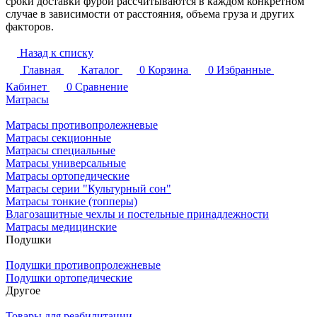
сроки доставки фурой рассчитываются в каждом конкретном
случае в зависимости от расстояния, объема груза и других
факторов.
Назад к списку
Главная
Каталог
0
Корзина
0
Избранные
Кабинет
0
Сравнение
Матрасы
Матрасы противопролежневые
Матрасы секционные
Матрасы специальные
Матрасы универсальные
Матрасы ортопедические
Матрасы серии "Культурный сон"
Матрасы тонкие (топперы)
Влагозащитные чехлы и постельные принадлежности
Матрасы медицинские
Подушки
Подушки противопролежневые
Подушки ортопедические
Другое
Товары для реабилитации