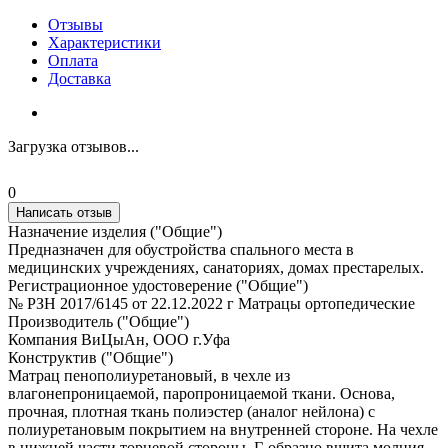
Отзывы
Характеристики
Оплата
Доставка
Загрузка отзывов...
0
Написать отзыв
Назначение изделия ("Общие")
Предназначен для обустройства спального места в
медицинских учреждениях, санаториях, домах престарелых.
Регистрационное удостоверение ("Общие")
№ РЗН 2017/6145 от 22.12.2022 г Матрацы ортопедические
Производитель ("Общие")
Компания ВиЦыАн, ООО г.Уфа
Конструктив ("Общие")
Матрац пенополиуретановый, в чехле из
влагонепроницаемой, паропроницаемой ткани. Основа,
прочная, плотная ткань полиэстер (аналог нейлона) с
полиуретановым покрытием на внутренней стороне. На чехле
в нижней части торцевой стороны, Г-образно вшита молния,