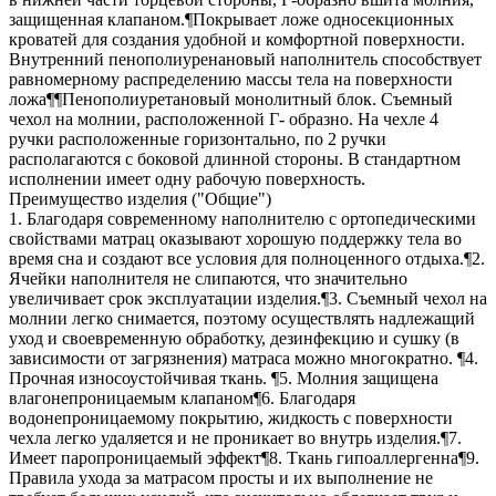
защищенная клапаном.¶Покрывает ложе односекционных
кроватей для создания удобной и комфортной поверхности.
Внутренний пенополиуренановый наполнитель способствует
равномерному распределению массы тела на поверхности
ложа¶¶Пенополиуретановый монолитный блок. Съемный
чехол на молнии, расположенной Г- образно. На чехле 4
ручки расположенные горизонтально, по 2 ручки
располагаются с боковой длинной стороны. В стандартном
исполнении имеет одну рабочую поверхность.
Преимущество изделия ("Общие")
1. Благодаря современному наполнителю с ортопедическими
свойствами матрац оказывают хорошую поддержку тела во
время сна и создают все условия для полноценного отдыха.¶2.
Ячейки наполнителя не слипаются, что значительно
увеличивает срок эксплуатации изделия.¶3. Съемный чехол на
молнии легко снимается, поэтому осуществлять надлежащий
уход и своевременную обработку, дезинфекцию и сушку (в
зависимости от загрязнения) матраса можно многократно. ¶4.
Прочная износоустойчивая ткань. ¶5. Молния защищена
влагонепроницаемым клапаном¶6. Благодаря
водонепроницаемому покрытию, жидкость с поверхности
чехла легко удаляется и не проникает во внутрь изделия.¶7.
Имеет паропроницаемый эффект¶8. Ткань гипоаллергенна¶9.
Правила ухода за матрасом просты и их выполнение не