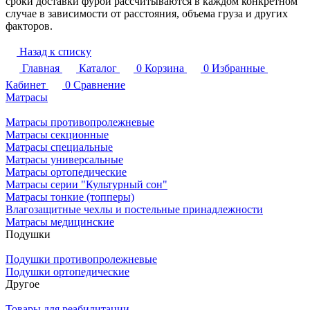
сроки доставки фурой рассчитываются в каждом конкретном
случае в зависимости от расстояния, объема груза и других
факторов.
Назад к списку
Главная
Каталог
0
Корзина
0
Избранные
Кабинет
0
Сравнение
Матрасы
Матрасы противопролежневые
Матрасы секционные
Матрасы специальные
Матрасы универсальные
Матрасы ортопедические
Матрасы серии "Культурный сон"
Матрасы тонкие (топперы)
Влагозащитные чехлы и постельные принадлежности
Матрасы медицинские
Подушки
Подушки противопролежневые
Подушки ортопедические
Другое
Товары для реабилитации