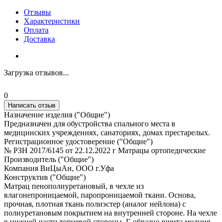
Отзывы
Характеристики
Оплата
Доставка
Загрузка отзывов...
0
Написать отзыв
Назначение изделия ("Общие")
Предназначен для обустройства спального места в
медицинских учреждениях, санаториях, домах престарелых.
Регистрационное удостоверение ("Общие")
№ РЗН 2017/6145 от 22.12.2022 г Матрацы ортопедические
Производитель ("Общие")
Компания ВиЦыАн, ООО г.Уфа
Конструктив ("Общие")
Матрац пенополиуретановый, в чехле из
влагонепроницаемой, паропроницаемой ткани. Основа,
прочная, плотная ткань полиэстер (аналог нейлона) с
полиуретановым покрытием на внутренней стороне. На чехле
в нижней части торцевой стороны, Г-образно вшита молния,