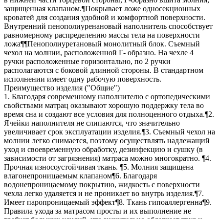
защищенная клапаном.¶Покрывает ложе односекционных
кроватей для создания удобной и комфортной поверхности.
Внутренний пенополиуренановый наполнитель способствует
равномерному распределению массы тела на поверхности
ложа¶¶Пенополиуретановый монолитный блок. Съемный
чехол на молнии, расположенной Г- образно. На чехле 4
ручки расположенные горизонтально, по 2 ручки
располагаются с боковой длинной стороны. В стандартном
исполнении имеет одну рабочую поверхность.
Преимущество изделия ("Общие")
1. Благодаря современному наполнителю с ортопедическими
свойствами матрац оказывают хорошую поддержку тела во
время сна и создают все условия для полноценного отдыха.¶2.
Ячейки наполнителя не слипаются, что значительно
увеличивает срок эксплуатации изделия.¶3. Съемный чехол на
молнии легко снимается, поэтому осуществлять надлежащий
уход и своевременную обработку, дезинфекцию и сушку (в
зависимости от загрязнения) матраса можно многократно. ¶4.
Прочная износоустойчивая ткань. ¶5. Молния защищена
влагонепроницаемым клапаном¶6. Благодаря
водонепроницаемому покрытию, жидкость с поверхности
чехла легко удаляется и не проникает во внутрь изделия.¶7.
Имеет паропроницаемый эффект¶8. Ткань гипоаллергенна¶9.
Правила ухода за матрасом просты и их выполнение не