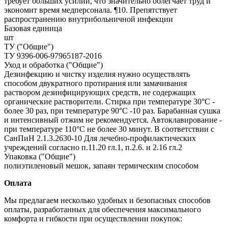
требует больших усилий, что значительно облегчает труд и
экономит время медперсонала. ¶10. Препятствует
распространению внутрибольничной инфекции
Базовая единица
шт
ТУ ("Общие")
ТУ 9396-006-97965187-2016
Уход и обработка ("Общие")
Дезинфекцию и чистку изделия нужно осуществлять
способом двукратного протирания или замачивания
раствором дезинфицирующих средств, не содержащих
органические растворители. Стирка при температуре 30°С -
более 30 раз, при температуре 90°С -10 раз. Барабанная сушка
и интенсивный отжим не рекомендуется. Автоклавирование -
при температуре 110°С не более 30 минут. В соответствии с
СанПиН 2.1.3.2630-10 Для лечебно-профилактических
учреждений согласно п.11.20 гл.1, п.2.6. и 2.16 гл.2
Упаковка ("Общие")
полиэтиленовый мешок, запаян термическим способом
Оплата
Мы предлагаем несколько удобных и безопасных способов
оплаты, разработанных для обеспечения максимального
комфорта и гибкости при осуществлении покупок: