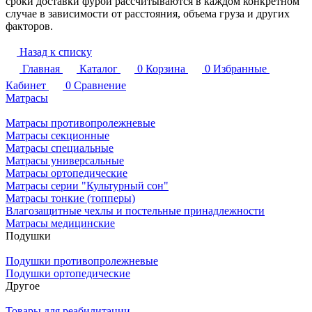
сроки доставки фурой рассчитываются в каждом конкретном
случае в зависимости от расстояния, объема груза и других
факторов.
Назад к списку
Главная
Каталог
0
Корзина
0
Избранные
Кабинет
0
Сравнение
Матрасы
Матрасы противопролежневые
Матрасы секционные
Матрасы специальные
Матрасы универсальные
Матрасы ортопедические
Матрасы серии "Культурный сон"
Матрасы тонкие (топперы)
Влагозащитные чехлы и постельные принадлежности
Матрасы медицинские
Подушки
Подушки противопролежневые
Подушки ортопедические
Другое
Товары для реабилитации