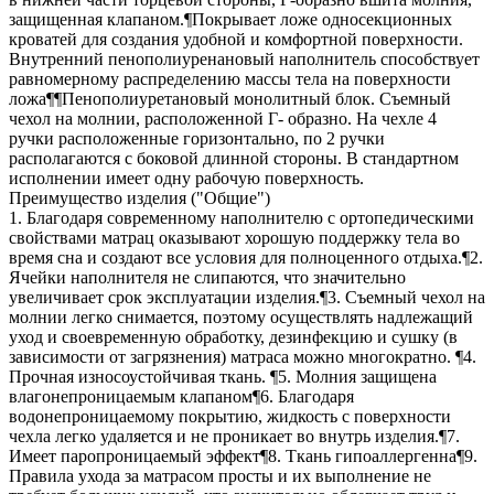
защищенная клапаном.¶Покрывает ложе односекционных
кроватей для создания удобной и комфортной поверхности.
Внутренний пенополиуренановый наполнитель способствует
равномерному распределению массы тела на поверхности
ложа¶¶Пенополиуретановый монолитный блок. Съемный
чехол на молнии, расположенной Г- образно. На чехле 4
ручки расположенные горизонтально, по 2 ручки
располагаются с боковой длинной стороны. В стандартном
исполнении имеет одну рабочую поверхность.
Преимущество изделия ("Общие")
1. Благодаря современному наполнителю с ортопедическими
свойствами матрац оказывают хорошую поддержку тела во
время сна и создают все условия для полноценного отдыха.¶2.
Ячейки наполнителя не слипаются, что значительно
увеличивает срок эксплуатации изделия.¶3. Съемный чехол на
молнии легко снимается, поэтому осуществлять надлежащий
уход и своевременную обработку, дезинфекцию и сушку (в
зависимости от загрязнения) матраса можно многократно. ¶4.
Прочная износоустойчивая ткань. ¶5. Молния защищена
влагонепроницаемым клапаном¶6. Благодаря
водонепроницаемому покрытию, жидкость с поверхности
чехла легко удаляется и не проникает во внутрь изделия.¶7.
Имеет паропроницаемый эффект¶8. Ткань гипоаллергенна¶9.
Правила ухода за матрасом просты и их выполнение не