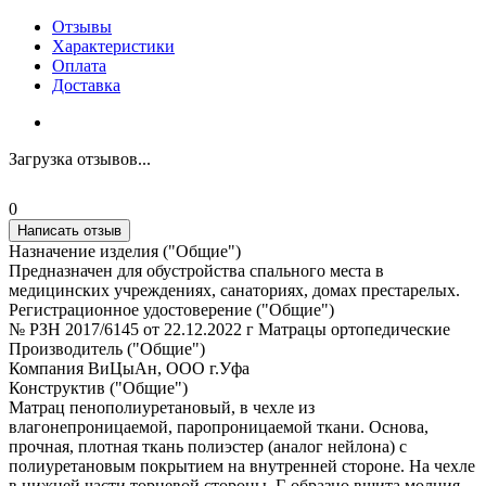
Отзывы
Характеристики
Оплата
Доставка
Загрузка отзывов...
0
Написать отзыв
Назначение изделия ("Общие")
Предназначен для обустройства спального места в
медицинских учреждениях, санаториях, домах престарелых.
Регистрационное удостоверение ("Общие")
№ РЗН 2017/6145 от 22.12.2022 г Матрацы ортопедические
Производитель ("Общие")
Компания ВиЦыАн, ООО г.Уфа
Конструктив ("Общие")
Матрац пенополиуретановый, в чехле из
влагонепроницаемой, паропроницаемой ткани. Основа,
прочная, плотная ткань полиэстер (аналог нейлона) с
полиуретановым покрытием на внутренней стороне. На чехле
в нижней части торцевой стороны, Г-образно вшита молния,