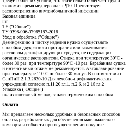
требует больших усилий, что значительно облегчает труд и
экономит время медперсонала. ¶10. Препятствует
распространению внутрибольничной инфекции
Базовая единица
шт
ТУ ("Общие")
ТУ 9396-006-97965187-2016
Уход и обработка ("Общие")
Дезинфекцию и чистку изделия нужно осуществлять
способом двукратного протирания или замачивания
раствором дезинфицирующих средств, не содержащих
органические растворители. Стирка при температуре 30°С -
более 30 раз, при температуре 90°С -10 раз. Барабанная сушка
и интенсивный отжим не рекомендуется. Автоклавирование -
при температуре 110°С не более 30 минут. В соответствии с
СанПиН 2.1.3.2630-10 Для лечебно-профилактических
учреждений согласно п.11.20 гл.1, п.2.6. и 2.16 гл.2
Упаковка ("Общие")
полиэтиленовый мешок, запаян термическим способом
Оплата
Мы предлагаем несколько удобных и безопасных способов
оплаты, разработанных для обеспечения максимального
комфорта и гибкости при осуществлении покупок: