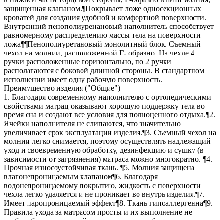
защищенная клапаном.¶Покрывает ложе односекционных
кроватей для создания удобной и комфортной поверхности.
Внутренний пенополиуренановый наполнитель способствует
равномерному распределению массы тела на поверхности
ложа¶¶Пенополиуретановый монолитный блок. Съемный
чехол на молнии, расположенной Г- образно. На чехле 4
ручки расположенные горизонтально, по 2 ручки
располагаются с боковой длинной стороны. В стандартном
исполнении имеет одну рабочую поверхность.
Преимущество изделия ("Общие")
1. Благодаря современному наполнителю с ортопедическими
свойствами матрац оказывают хорошую поддержку тела во
время сна и создают все условия для полноценного отдыха.¶2.
Ячейки наполнителя не слипаются, что значительно
увеличивает срок эксплуатации изделия.¶3. Съемный чехол на
молнии легко снимается, поэтому осуществлять надлежащий
уход и своевременную обработку, дезинфекцию и сушку (в
зависимости от загрязнения) матраса можно многократно. ¶4.
Прочная износоустойчивая ткань. ¶5. Молния защищена
влагонепроницаемым клапаном¶6. Благодаря
водонепроницаемому покрытию, жидкость с поверхности
чехла легко удаляется и не проникает во внутрь изделия.¶7.
Имеет паропроницаемый эффект¶8. Ткань гипоаллергенна¶9.
Правила ухода за матрасом просты и их выполнение не