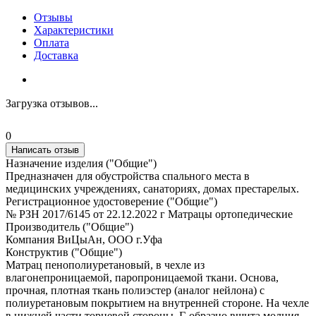
Отзывы
Характеристики
Оплата
Доставка
Загрузка отзывов...
0
Написать отзыв
Назначение изделия ("Общие")
Предназначен для обустройства спального места в
медицинских учреждениях, санаториях, домах престарелых.
Регистрационное удостоверение ("Общие")
№ РЗН 2017/6145 от 22.12.2022 г Матрацы ортопедические
Производитель ("Общие")
Компания ВиЦыАн, ООО г.Уфа
Конструктив ("Общие")
Матрац пенополиуретановый, в чехле из
влагонепроницаемой, паропроницаемой ткани. Основа,
прочная, плотная ткань полиэстер (аналог нейлона) с
полиуретановым покрытием на внутренней стороне. На чехле
в нижней части торцевой стороны, Г-образно вшита молния,