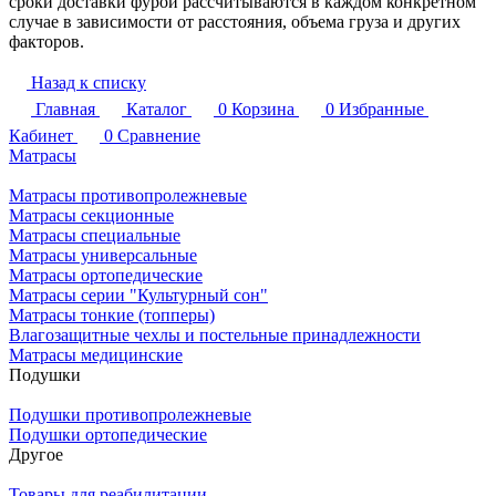
сроки доставки фурой рассчитываются в каждом конкретном
случае в зависимости от расстояния, объема груза и других
факторов.
Назад к списку
Главная
Каталог
0
Корзина
0
Избранные
Кабинет
0
Сравнение
Матрасы
Матрасы противопролежневые
Матрасы секционные
Матрасы специальные
Матрасы универсальные
Матрасы ортопедические
Матрасы серии "Культурный сон"
Матрасы тонкие (топперы)
Влагозащитные чехлы и постельные принадлежности
Матрасы медицинские
Подушки
Подушки противопролежневые
Подушки ортопедические
Другое
Товары для реабилитации