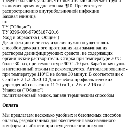
требует больших усилий, что значительно облегчает труд и
экономит время медперсонала. ¶10. Препятствует
распространению внутрибольничной инфекции
Базовая единица
шт
ТУ ("Общие")
ТУ 9396-006-97965187-2016
Уход и обработка ("Общие")
Дезинфекцию и чистку изделия нужно осуществлять
способом двукратного протирания или замачивания
раствором дезинфицирующих средств, не содержащих
органические растворители. Стирка при температуре 30°С -
более 30 раз, при температуре 90°С -10 раз. Барабанная сушка
и интенсивный отжим не рекомендуется. Автоклавирование -
при температуре 110°С не более 30 минут. В соответствии с
СанПиН 2.1.3.2630-10 Для лечебно-профилактических
учреждений согласно п.11.20 гл.1, п.2.6. и 2.16 гл.2
Упаковка ("Общие")
полиэтиленовый мешок, запаян термическим способом
Оплата
Мы предлагаем несколько удобных и безопасных способов
оплаты, разработанных для обеспечения максимального
комфорта и гибкости при осуществлении покупок: