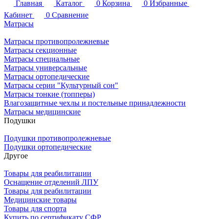
Главная
Каталог
0
Корзина
0
Избранные
Кабинет
0
Сравнение
Матрасы
Матрасы противопролежневые
Матрасы секционные
Матрасы специальные
Матрасы универсальные
Матрасы ортопедические
Матрасы серии "Культурный сон"
Матрасы тонкие (топперы)
Влагозащитные чехлы и постельные принадлежности
Матрасы медицинские
Подушки
Подушки противопролежневые
Подушки ортопедические
Другое
Товары для реабилитации
Оснащение отделений ЛПУ
Товары для реабилитации
Медицинские товары
Товары для спорта
Купить по сертификату СФР