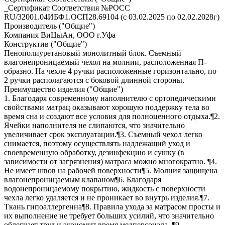
_Сертификат Соответствия №РОСС
RU/32001.04ИБФ1.ОСП28.69104 (с 03.02.2025 по 02.02.2028г)
Производитель ("Общие")
Компания ВиЦыАн, ООО г.Уфа
Конструктив ("Общие")
Пенополиуретановый монолитный блок. Съемный
влагонепроницаемый чехол на молнии, расположенная П-
образно. На чехле 4 ручки расположенные горизонтально, по
2 ручки располагаются с боковой длинной стороны.
Преимущество изделия ("Общие")
1. Благодаря современному наполнителю с ортопедическими
свойствами матрац оказывают хорошую поддержку тела во
время сна и создают все условия для полноценного отдыха.¶2.
Ячейки наполнителя не слипаются, что значительно
увеличивает срок эксплуатации.¶3. Съемный чехол легко
снимается, поэтому осуществлять надлежащий уход и
своевременную обработку, дезинфекцию и сушку (в
зависимости от загрязнения) матраса можно многократно. ¶4.
Не имеет швов на рабочей поверхности¶5. Молния защищена
влагонепроницаемым клапаном¶6. Благодаря
водонепроницаемому покрытию, жидкость с поверхности
чехла легко удаляется и не проникает во внутрь изделия.¶7.
Ткань гипоаллергенна¶8. Правила ухода за матрасом просты и
их выполнение не требует больших усилий, что значительно
облегчает труд и экономит время медперсонала. ¶9.