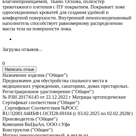
влагонепроницаемой, ткани. Основа, полиэстер
трикотажного плетения с ПУ покрытием. Покрывает ложе
односекционных кроватей для создания удобной и
комфортной поверхности. Внутренний пенополиуренановый
наполнитель способствует равномерному распределению
массы тела на поверхности ложа.
Загрузка отзывов...
0
Написать отзыв
Назначение изделия ("Общие")
Предназначен для обустройства спального места в
медицинских учреждениях, санаториях, домах престарелых.
Регистрационное удостоверение ("Общие")
№ РЗН 2017/6145 от 22.12.2022 г Матрацы ортопедические
Сертификат соответствия ("Общие")
_Сертификат Соответствия №РОСС
RU/32001.04ИБФ1.ОСП28.69104 (с 03.02.2025 по 02.02.2028г)
Производитель ("Общие")
Компания ВиЦыАн, ООО г.Уфа
Конструктив ("Общие")
Матрац пенополиуретановый, в чехле из