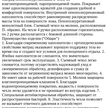
влагонепроницаемой, паропроницаемой ткани. Покрывает
ложе односекционных кроватей для создания удобной и
комфортной поверхности. Внутренний пенополиуренановый
наполнитель способствует равномерному распределению
массы тела на поверхности ложа. Пенополиуретановый
монолитный блок. Съемный чехол на молнии, расположенная
П- образно. На чехле 4 ручки расположенные горизонтально,
по 2 ручки располагаются с боковой длинной стороны.
Преимущество изделия ("Общие")
1. Благодаря современному наполнителю с ортопедическими
свойствами матрац оказывают хорошую поддержку тела во
время сна и создают все условия для полноценного отдыха. 2.
Ячейки наполнителя не слипаются, что значительно
увеличивает срок эксплуатации. 3. Съемный чехол легко
снимается, поэтому осуществлять надлежащий уход и
своевременную обработку, дезинфекцию и сушку (в
зависимости от загрязнения) матраса можно многократно. 4.
Не имеет швов на рабочей поверхности 5. Молния защищена
влагонепроницаемым клапаном 6. Благодаря
водонепроницаемому покрытию, жидкость с поверхности
чехла легко удаляется и не проникает во внутрь изделия. 7.
Специальная антибактериальная обработка, защищает от
распространения бактерий. 8. Эластичность чехла позволяет
не вызывает ответного давления и способствует
равномерному распределению массы тела на поверхности