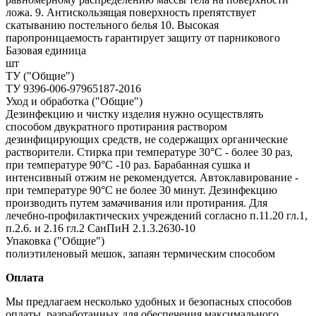
ложа. 9. Антискользящая поверхность препятствует
скатыванию постельного белья 10. Высокая
паропроницаемость гарантирует защиту от парникового
Базовая единица
шт
ТУ ("Общие")
ТУ 9396-006-97965187-2016
Уход и обработка ("Общие")
Дезинфекцию и чистку изделия нужно осуществлять
способом двукратного протирания раствором
дезинфицирующих средств, не содержащих органические
растворители. Стирка при температуре 30°С - более 30 раз,
при температуре 90°С -10 раз. Барабанная сушка и
интенсивный отжим не рекомендуется. Автоклавирование -
при температуре 90°С не более 30 минут. Дезинфекцию
производить путем замачивания или протирания. Для
лечебно-профилактических учреждений согласно п.11.20 гл.1,
п.2.6. и 2.16 гл.2 СанПиН 2.1.3.2630-10
Упаковка ("Общие")
полиэтиленовый мешок, запаян термическим способом
Оплата
Мы предлагаем несколько удобных и безопасных способов
оплаты, разработанных для обеспечения максимального