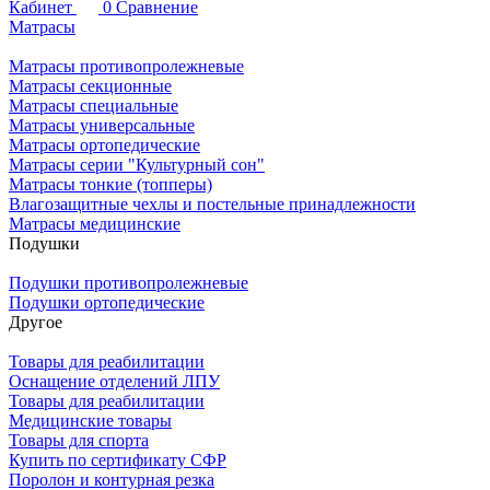
Кабинет
0
Сравнение
Матрасы
Матрасы противопролежневые
Матрасы секционные
Матрасы специальные
Матрасы универсальные
Матрасы ортопедические
Матрасы серии "Культурный сон"
Матрасы тонкие (топперы)
Влагозащитные чехлы и постельные принадлежности
Матрасы медицинские
Подушки
Подушки противопролежневые
Подушки ортопедические
Другое
Товары для реабилитации
Оснащение отделений ЛПУ
Товары для реабилитации
Медицинские товары
Товары для спорта
Купить по сертификату СФР
Поролон и контурная резка