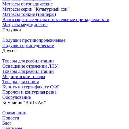
Матрасы ортопедические
Матрасы серии "Культурный сон"
Матрасы тонкие (топперы)
Влагозащитные чехлы и постельные принадлежности
Матрасы медицинские
Подушки
Подушки противопролежневые
Подушки ортопедические
Другое
Товары для реабилитации
Оснащение отделений ЛПУ
Товары для реабилитации
Медицинские товары
Товары для спорта
Купить по сертификату СФР
Поролон и контурная резка
Оборудование
Компания “ВиЦыАн”
О компании
Новости
Блог
Партнеры