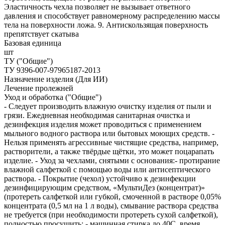
Эластичность чехла позволяет не вызывает ответного
давления и способствует равномерному распределению массы
тела на поверхности ложа. 9. Антискользящая поверхность
препятствует скатыва
Базовая единица
шт
ТУ ("Общие")
ТУ 9396-007-97965187-2013
Назначение изделия (Для ИИ)
Лечение пролежней
Уход и обработка ("Общие")
- Следует производить влажную очистку изделия от пыли и
грязи. Ежедневная необходимая санитарная очистка и
дезинфекция изделия может проводиться с применением
мыльного водного раствора или бытовых моющих средств. -
Нельзя применять агрессивные чистящие средства, например,
растворители, а также твёрдые щётки, это может поцарапать
изделие. - Уход за чехлами, снятыми с основания:- протирание
влажной салфеткой с помощью воды или антисептического
раствора. - Покрытие (чехол) устойчиво к дезинфекции
дезинфицирующим средством, «МультиДез (концентрат)»
(протереть салфеткой или губкой, смоченной в растворе 0,05%
концентрата (0,5 мл на 1 л воды), смывание раствора средства
не требуется (при необходимости протереть сухой салфеткой),
полностью просушить; - машинная стирка до 40С, время