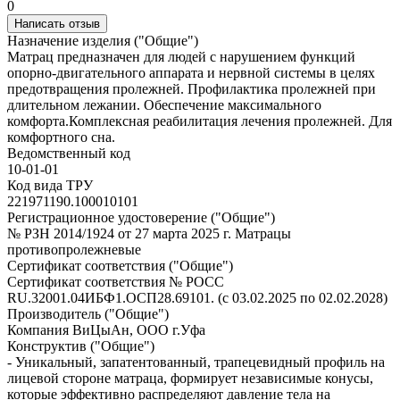
0
Написать отзыв
Назначение изделия ("Общие")
Матрац предназначен для людей с нарушением функций
опорно-двигательного аппарата и нервной системы в целях
предотвращения пролежней. Профилактика пролежней при
длительном лежании. Обеспечение максимального
комфорта.Комплексная реабилитация лечения пролежней. Для
комфортного сна.
Ведомственный код
10-01-01
Код вида ТРУ
221971190.100010101
Регистрационное удостоверение ("Общие")
№ РЗН 2014/1924 от 27 марта 2025 г. Матрацы
противопролежневые
Сертификат соответствия ("Общие")
Сертификат соответствия № РОСС
RU.32001.04ИБФ1.ОСП28.69101. (с 03.02.2025 по 02.02.2028)
Производитель ("Общие")
Компания ВиЦыАн, ООО г.Уфа
Конструктив ("Общие")
- Уникальный, запатентованный, трапецевидный профиль на
лицевой стороне матраца, формирует независимые конусы,
которые эффективно распределяют давление тела на