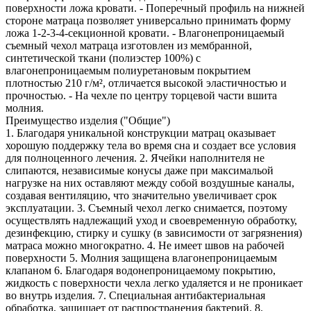
поверхности ложа кровати. - Поперечный профиль на нижней
стороне матраца позволяет универсально принимать форму
ложа 1-2-3-4-секционной кровати. - Влагонепроницаемый
съемный чехол матраца изготовлен из мембранной,
синтетической ткани (полиэстер 100%) с
влагонепроницаемым полиуретановым покрытием
плотностью 210 г/м², отличается высокой эластичностью и
прочностью. - На чехле по центру торцевой части вшита
молния.
Преимущество изделия ("Общие")
1. Благодаря уникальной конструкции матрац оказывает
хорошую поддержку тела во время сна и создает все условия
для полноценного лечения. 2. Ячейки наполнителя не
слипаются, независимые конусы даже при максимальой
нагрузке на них оставляют между собой воздушные каналы,
создавая вентиляцию, что значительно увеличивает срок
эксплуатации. 3. Съемный чехол легко снимается, поэтому
осуществлять надлежащий уход и своевременную обработку,
дезинфекцию, стирку и сушку (в зависимости от загрязнения)
матраса можно многократно. 4. Не имеет швов на рабочей
поверхности 5. Молния защищена влагонепроницаемым
клапаном 6. Благодаря водонепроницаемому покрытию,
жидкость с поверхности чехла легко удаляется и не проникает
во внутрь изделия. 7. Специальная антибактериальная
обработка, защищает от распространения бактерий. 8.