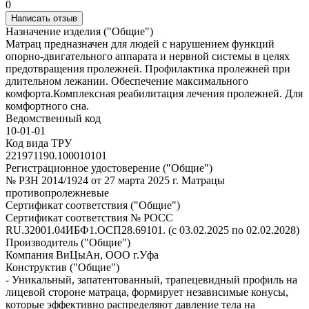
0
Написать отзыв
Назначение изделия ("Общие")
Матрац предназначен для людей с нарушением функций
опорно-двигательного аппарата и нервной системы в целях
предотвращения пролежней. Профилактика пролежней при
длительном лежании. Обеспечение максимального
комфорта.Комплексная реабилитация лечения пролежней. Для
комфортного сна.
Ведомственный код
10-01-01
Код вида ТРУ
221971190.100010101
Регистрационное удостоверение ("Общие")
№ РЗН 2014/1924 от 27 марта 2025 г. Матрацы
противопролежневые
Сертификат соответствия ("Общие")
Сертификат соответствия № РОСС
RU.32001.04ИБФ1.ОСП28.69101. (с 03.02.2025 по 02.02.2028)
Производитель ("Общие")
Компания ВиЦыАн, ООО г.Уфа
Конструктив ("Общие")
- Уникальный, запатентованный, трапецевидный профиль на
лицевой стороне матраца, формирует независимые конусы,
которые эффективно распределяют давление тела на