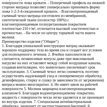
поверхности ложа кровати. - Поперечный профиль на нижней
стороне матраца позволяет универсально принимать форму
ложа 1-2-3-4-секционной кровати. - Влагонепроницаемый
съемный чехол матраца изготовлен из мембранной,
синтетической ткани (полиэстер 100%) с
влагонепроницаемым полиуретановым покрытием
плотностью 210 г/м², отличается высокой эластичностью и
прочностью. - На чехле по центру торцевой части вшита
молния.
Преимущество изделия ("Общие")
1. Благодаря уникальной конструкции матрац оказывает
хорошую поддержку тела во время сна и создает все условия
для полноценного лечения. 2. Ячейки наполнителя не
слипаются, независимые конусы даже при максимальой
нагрузке на них оставляют между собой воздушные каналы,
создавая вентиляцию, что значительно увеличивает срок
эксплуатации. 3. Съемный чехол легко снимается, поэтому
осуществлять надлежащий уход и своевременную обработку,
дезинфекцию, стирку и сушку (в зависимости от загрязнения)
матраса можно многократно. 4. Не имеет швов на рабочей
поверхности 5. Молния защищена влагонепроницаемым
клапаном 6. Благодаря водонепроницаемому покрытию,
жидкость с поверхности чехла легко удаляется и не проникает
во внутрь изделия. 7. Специальная антибактериальная
обработка, защищает от распространения бактерий. 8.