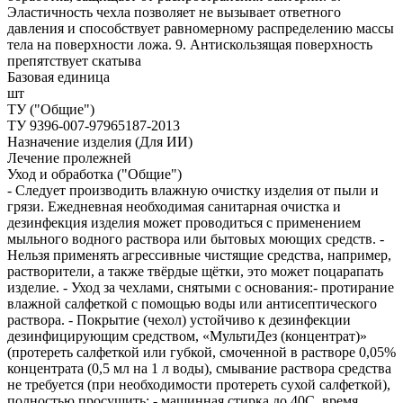
Эластичность чехла позволяет не вызывает ответного
давления и способствует равномерному распределению массы
тела на поверхности ложа. 9. Антискользящая поверхность
препятствует скатыва
Базовая единица
шт
ТУ ("Общие")
ТУ 9396-007-97965187-2013
Назначение изделия (Для ИИ)
Лечение пролежней
Уход и обработка ("Общие")
- Следует производить влажную очистку изделия от пыли и
грязи. Ежедневная необходимая санитарная очистка и
дезинфекция изделия может проводиться с применением
мыльного водного раствора или бытовых моющих средств. -
Нельзя применять агрессивные чистящие средства, например,
растворители, а также твёрдые щётки, это может поцарапать
изделие. - Уход за чехлами, снятыми с основания:- протирание
влажной салфеткой с помощью воды или антисептического
раствора. - Покрытие (чехол) устойчиво к дезинфекции
дезинфицирующим средством, «МультиДез (концентрат)»
(протереть салфеткой или губкой, смоченной в растворе 0,05%
концентрата (0,5 мл на 1 л воды), смывание раствора средства
не требуется (при необходимости протереть сухой салфеткой),
полностью просушить; - машинная стирка до 40С, время